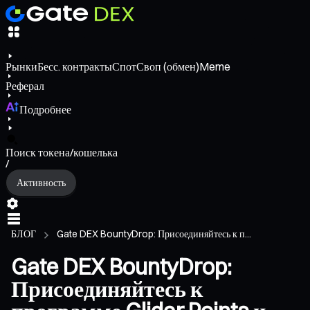
Рынки
Бесс. контракты
Спот
Своп (обмен)
Meme
Реферал
Подробнее
Поиск токена/кошелька
/
Активность
БЛОГ
Gate DEX BountyDrop: Присоединяйтесь к п...
Gate DEX BountyDrop:
Присоединяйтесь к