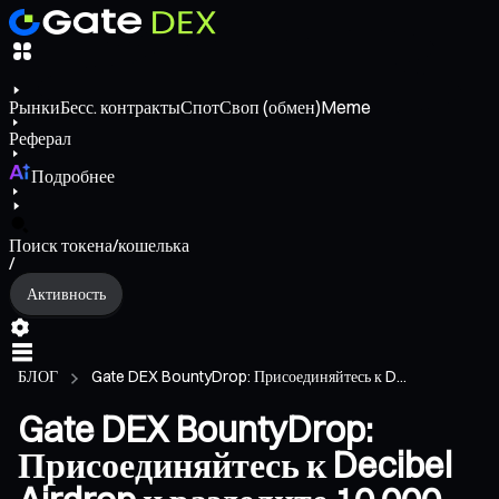
Рынки
Бесс. контракты
Спот
Своп (обмен)
Meme
Реферал
Подробнее
Поиск токена/кошелька
/
Активность
БЛОГ
Gate DEX BountyDrop: Присоединяйтесь к D...
Gate DEX BountyDrop:
Присоединяйтесь к Decibel