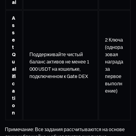
al
A
s
s
e
2 Ключа
t
(однора
Q
Поддерживайте чистый
зовая
u
баланс активов не менее 1
награда
al
000 USDT на кошельке,
за
ifi
подключенном к Gate DEX
первое
c
выполн
a
ение)
ti
o
n
Примечание: Все задания рассчитываются на основе