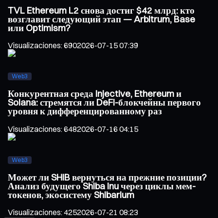
TVL Ethereum L2 снова достиг $42 млрд: кто
возглавит следующий этап — Arbitrum, Base
или Optimism?
Visualizaciones
:
690
2026-07-15 07:39
Web3
Конкурентная среда Injective, Ethereum и
Solana: стремятся ли DeFi-блокчейны первого
уровня к дифференцированному раз
Visualizaciones
:
648
2026-07-16 04:15
Web3
Может ли SHIB вернуться на прежние позиции?
Анализ будущего Shiba Inu через циклы мем-
токенов, экосистему Shibarium
Visualizaciones
:
425
2026-07-21 08:23