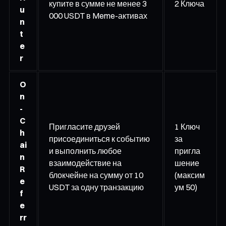
купите в сумме не менее 3
2 Ключа
u
000 USDT в Meme-активах
n
t
e
r
O
n
-
C
Пригласите друзей
1 Ключ
h
присоединиться к событию
за
ai
и выполнить любое
пригла
n
взаимодействие на
шение
R
блокчейне на сумму от 10
(максим
e
USDT за одну транзакцию
ум 50)
f
e
rr