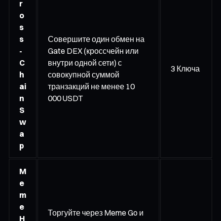
r
o
s
s
Совершите один обмен на
-
Gate DEX (кроссчейн или
C
внутри одной сети) с
3 Ключа
h
совокупной суммой
ai
транзакций не менее 10
n
000 USDT
S
w
a
p
M
e
m
e
Торгуйте через Meme Go и
H