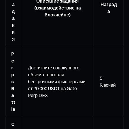
Описание задания
а
Наград
(взаимодействие на
д
а
блокчейне)
а
н
и
я
P
e
r
Достигните совокупного
p
объема торговли
5
s
бессрочными фьючерсами
Ключей
B
от 20 000 USDT на Gate
a
Perp DEX
tt
le
C