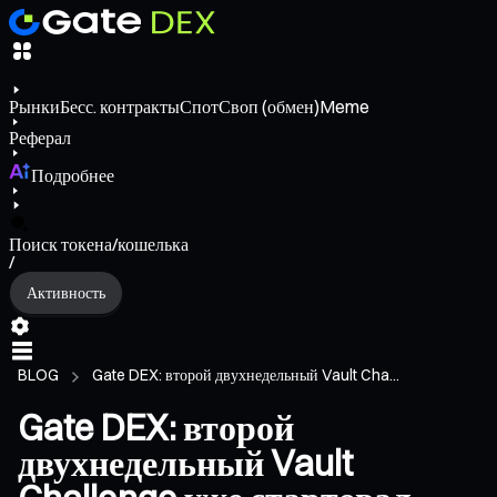
Рынки
Бесс. контракты
Спот
Своп (обмен)
Meme
Реферал
Подробнее
Поиск токена/кошелька
/
Активность
BLOG
Gate DEX: второй двухнедельный Vault Cha...
Gate DEX: второй
двухнедельный Vault