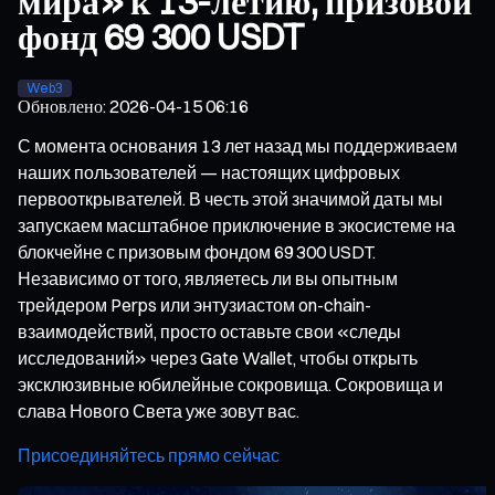
мира» к 13-летию, призовой
фонд 69 300 USDT
Web3
Обновлено
:
2026-04-15 06:16
С момента основания 13 лет назад мы поддерживаем
наших пользователей — настоящих цифровых
первооткрывателей. В честь этой значимой даты мы
запускаем масштабное приключение в экосистеме на
блокчейне с призовым фондом 69 300 USDT.
Независимо от того, являетесь ли вы опытным
трейдером Perps или энтузиастом on-chain-
взаимодействий, просто оставьте свои «следы
исследований» через Gate Wallet, чтобы открыть
эксклюзивные юбилейные сокровища. Сокровища и
слава Нового Света уже зовут вас.
Присоединяйтесь прямо сейчас