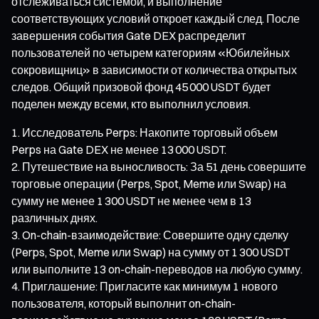
отслеживаться системой, и выполнение
соответствующих условий откроет каждый след. После
завершения события Gate DEX распределит
пользователей по четырем категориям «Юбилейных
сокровищниц» в зависимости от количества открытых
следов. Общий призовой фонд 45 000 USDT будет
поделен между всеми, кто выполнил условия.
Исследователь Perps: Накопите торговый объем
Perps на Gate DEX не менее 13 000 USDT.
Путешествие на выносливость: За 51 день совершите
торговые операции (Perps, Spot, Meme или Swap) на
сумму не менее 1 300 USDT не менее чем в 13
различных днях.
On-chain-взаимодействие: Совершите одну сделку
(Perps, Spot, Meme или Swap) на сумму от 1 300 USDT
или выполните 13 on-chain-переводов на любую сумму.
Приглашение: Пригласите как минимум 1 нового
пользователя, который выполнит on-chain-