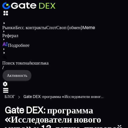
Рынки
Бесс. контракты
Спот
Своп (обмен)
Meme
Реферал
Подробнее
Поиск токена/кошелька
/
Активность
БЛОГ
Gate DEX: программа «Исследователи новог...
Gate DEX: программа
«Исследователи нового