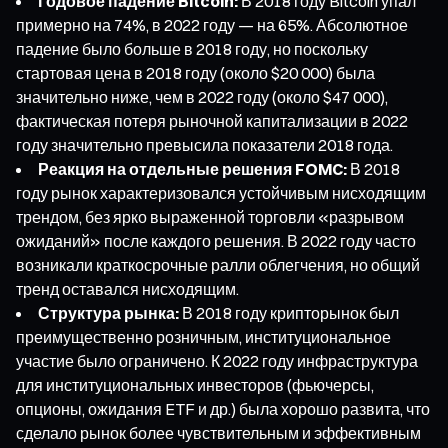
Годовое падение Bitcoin:
В 2018 году Bitcoin упал
примерно на 74%, в 2022 году — на 65%. Абсолютное
падение было больше в 2018 году, но поскольку
стартовая цена в 2018 году (около $20 000) была
значительно ниже, чем в 2022 году (около $47 000),
фактическая потеря рыночной капитализации в 2022
году значительно превысила показатели 2018 года.
Реакция на отдельные решения FOMC:
В 2018
году рынок характеризовался устойчивым нисходящим
трендом, без ярко выраженной торговли «разрывом
ожиданий» после каждого решения. В 2022 году часто
возникали краткосрочные ралли облегчения, но общий
тренд оставался нисходящим.
Структура рынка:
В 2018 году крипторынок был
преимущественно розничным, институциональное
участие было ограничено. К 2022 году инфраструктура
для институциональных инвесторов (фьючерсы,
опционы, ожидания ETF и др.) была хорошо развита, что
сделало рынок более чувствительным и эффективным