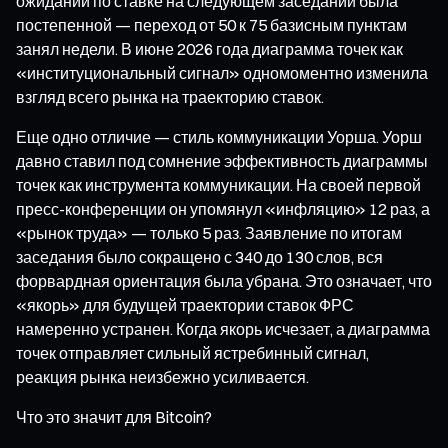
ожиданий по ставке на следующем заседании была
постепенной — переход от 50 к 75 базисным пунктам
занял недели. В июне 2026 года диаграмма точек как
«институциональный сигнал» одномоментно изменила
взгляд всего рынка на траекторию ставок.
Еще одно отличие — стиль коммуникации Уорша. Уорш
давно ставил под сомнение эффективность диаграммы
точек как инструмента коммуникации. На своей первой
пресс-конференции он упомянул «инфляцию» 12 раз, а
«рынок труда» — только 5 раз. Заявление по итогам
заседания было сокращено с 340 до 130 слов, вся
форвардная ориентация была убрана. Это означает, что
«якорь» для будущей траектории ставок ФРС
намеренно устранен. Когда якорь исчезает, а диаграмма
точек отправляет сильный ястребинный сигнал,
реакция рынка неизбежно усиливается.
Что это значит для Bitcoin?