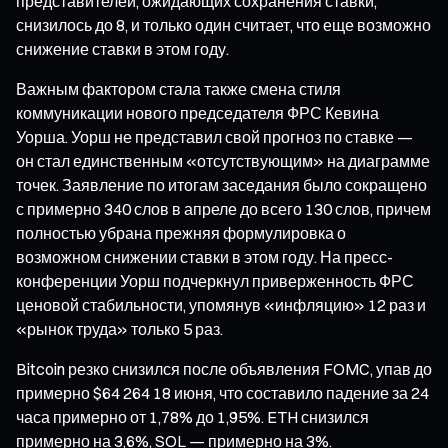
представителей, ожидающих сохранения ставки,
снизилось до 8, и только один считает, что еще возможно
снижение ставки в этом году.
Важным фактором стала также смена стиля
коммуникации нового председателя ФРС Кевина
Уорша. Уорш не представил свой прогноз по ставке —
он стал единственным «отсутствующим» на диаграмме
точек. Заявление по итогам заседания было сокращено
с примерно 340 слов в апреле до всего 130 слов, причем
полностью убрана прежняя формулировка о
возможном снижении ставки в этом году. На пресс-
конференции Уорш подчеркнул приверженность ФРС
ценовой стабильности, упомянув «инфляцию» 12 раз и
«рынок труда» только 5 раз.
Bitcoin резко снизился после объявления FOMC, упав до
примерно $64 264 18 июня, что составило падение за 24
часа примерно от 1,78% до 1,95%. ETH снизился
примерно на 3,6%, SOL — примерно на 3%.