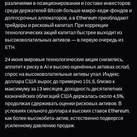
различиями в позиционировании и составе инвесторов:
среди держателей Bitcoin больше макро-хедж-фондов и
долгосрочных аллокаторов, а в Ethereum преобладают
трейдеры и рисковый капитал. При коррекции
технологических акций капитал быстрее выходит из
высоковолатильных активов — в первую очередь из
ETH.
24 июня мировые технологические акции снизились,
аппетит к риску в AI и высоко оценённых активах ослаб,
спрос на высоковолатильные активы упал. Индекс
доллара США вырос до примерно 101,5, близко к
максимуму за 13 месяцев, доходность десятилетних
казначейских облигаций США держалась около 4,5%,
продолжая сдерживать оценки рисковых активов. В
условиях сильного доллара и высоких ставок Ethereum,
как более высокобета-актив, естественно подвергся
усиленному давлению продаж.