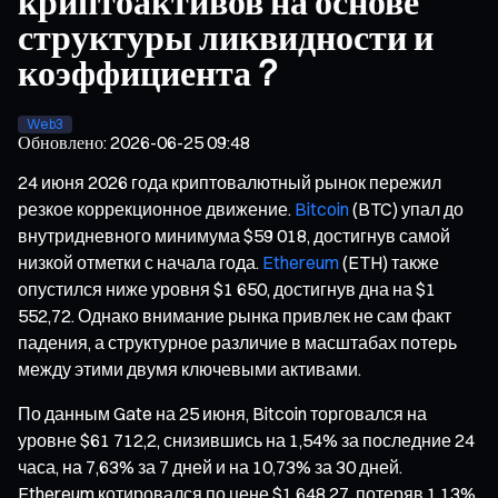
криптоактивов на основе
структуры ликвидности и
коэффициента ?
Web3
Обновлено
:
2026-06-25 09:48
24 июня 2026 года криптовалютный рынок пережил
резкое коррекционное движение.
Bitcoin
(BTC) упал до
внутридневного минимума $59 018, достигнув самой
низкой отметки с начала года.
Ethereum
(ETH) также
опустился ниже уровня $1 650, достигнув дна на $1
552,72. Однако внимание рынка привлек не сам факт
падения, а структурное различие в масштабах потерь
между этими двумя ключевыми активами.
По данным Gate на 25 июня, Bitcoin торговался на
уровне $61 712,2, снизившись на 1,54% за последние 24
часа, на 7,63% за 7 дней и на 10,73% за 30 дней.
Ethereum котировался по цене $1 648,27, потеряв 1,13%