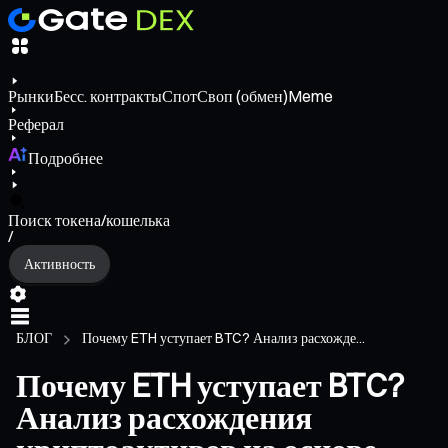
Рынки
Бесс. контракты
Спот
Своп (обмен)
Meme
Реферал
Подробнее
Поиск токена/кошелька
/
Активность
БЛОГ
Почему ETH уступает BTC? Анализ расхожде...
Почему ETH уступает BTC?
Анализ расхождения