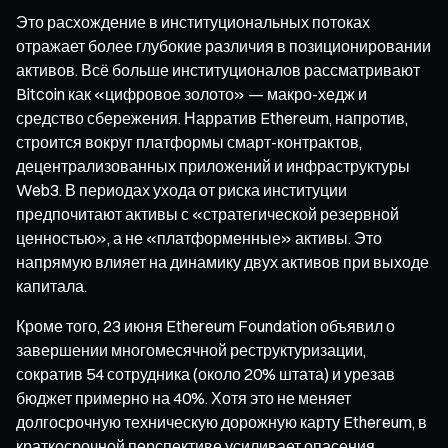
Это расхождение в институциональных потоках
отражает более глубокие различия в позиционировании
активов. Всё больше институционалов рассматривают
Bitcoin как «цифровое золото» — макро-хедж и
средство сбережения. Нарратив Ethereum, напротив,
строится вокруг платформы смарт-контрактов,
децентрализованных приложений и инфраструктуры
Web3. В периодах ухода от риска институции
предпочитают активы с «стратегической резервной
ценностью», а не «платформенные» активы. Это
напрямую влияет на динамику двух активов при выходе
капитала.
Кроме того, 23 июня Ethereum Foundation объявил о
завершении многомесячной реструктуризации,
сократив 54 сотрудника (около 20% штата) и урезав
бюджет примерно на 40%. Хотя это не меняет
долгосрочную техническую дорожную карту Ethereum, в
краткосрочной перспективе усиливает опасения