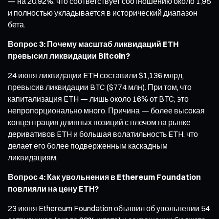
— на 20,92%, что соответствует соотношению около 1,95
и полностью укладывается в исторический диапазон
бета.
Вопрос 3: Почему масштаб ликвидаций ETH
превысил ликвидации Bitcoin?
24 июня ликвидации ETH составили $1,136 млрд,
превысив ликвидации BTC ($774 млн). При том, что
капитализация ETH — лишь около 16% от BTC, это
непропорционально много. Причина — более высокая
концентрация длинных позиций с плечом на рынке
деривативов ETH и большая волатильность ETH, что
делает его более подверженным каскадным
ликвидациям.
Вопрос 4: Как увольнения в Ethereum Foundation
повлияли на цену ETH?
23 июня Ethereum Foundation объявил об увольнении 54