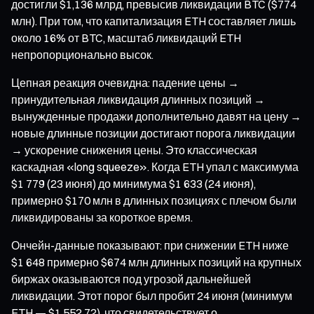
достигли $1,136 млрд, превысив ликвидации BTC ($774
млн). При том, что капитализация ETH составляет лишь
около 16% от BTC, масштаб ликвидаций ETH
непропорционально высок.
Цепная реакция очевидна: падение цены →
принудительная ликвидация длинных позиций →
вынужденные продажи дополнительно давят на цену →
новые длинные позиции достигают порога ликвидации
→ ускорение снижения цены. Это классическая
каскадная «long squeeze». Когда ETH упал с максимума
$1 779 (23 июня) до минимума $1 633 (24 июня),
примерно $170 млн в длинных позициях с плечом были
ликвидированы за короткое время.
Ончейн-данные показывают: при снижении ETH ниже
$1 648 примерно $674 млн длинных позиций на крупных
биржах оказываются под угрозой дальнейшей
ликвидации. Этот порог был пробит 24 июня (минимум
ETH — $1 552,72), что свидетельствует о