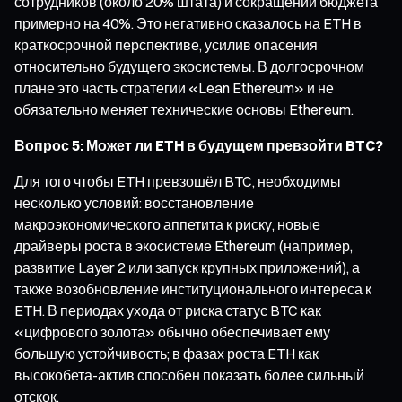
сотрудников (около 20% штата) и сокращении бюджета
примерно на 40%. Это негативно сказалось на ETH в
краткосрочной перспективе, усилив опасения
относительно будущего экосистемы. В долгосрочном
плане это часть стратегии «Lean Ethereum» и не
обязательно меняет технические основы Ethereum.
Вопрос 5: Может ли ETH в будущем превзойти BTC?
Для того чтобы ETH превзошёл BTC, необходимы
несколько условий: восстановление
макроэкономического аппетита к риску, новые
драйверы роста в экосистеме Ethereum (например,
развитие Layer 2 или запуск крупных приложений), а
также возобновление институционального интереса к
ETH. В периодах ухода от риска статус BTC как
«цифрового золота» обычно обеспечивает ему
большую устойчивость; в фазах роста ETH как
высокобета-актив способен показать более сильный
отскок.