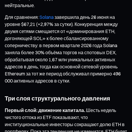
нейтральные.
Для сравнения:
Solana
завершила день 26 июня на
уровне $67,21 (+2,97% за сутки). Конкуренция между
двумя сетями смещается от «доминирования ETH,
догоняющей SOL» к более сбалансированному
соперничеству: в первом квартале 2026 года Solana
заняла более 30% объёма торгов на спотовых DEX,
обрабатывая около 1,67 млн уникальных активных
адресов в день, тогда как основной сетевой уровень
Ethereum за тот же период обслуживал примерно 496
000 активных адресов в сутки.
Три слоя структурального давления
Первый слой: движение капитала.
Шесть недель
чистого оттока из ETF показывают, что
институциональные инвесторы сокращают долю ETH в
портфелях. Пока эта тенденция не изменится, ETH будет