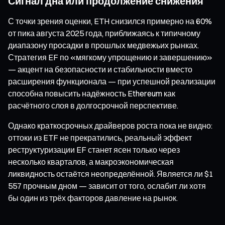
Сигнал дна или продолжение снижения
С точки зрения оценки, ETH снизился примерно на 60%
от пика августа 2025 года, приближаясь к типичному
диапазону просадки в прошлых медвежьих рынках.
Стратегия EF по «мягкому упрощению и завершению»
— акцент на безопасности и стабильности вместо
расширения функционала — при успешной реализации
способна повысить надёжность Ethereum как
расчётного слоя в долгосрочной перспективе.
Однако краткосрочных драйверов роста пока не видно:
оттоки из ETF не прекратились, реальный эффект
реструктуризации EF станет ясен только через
несколько кварталов, а макроэкономическая
ликвидность остаётся неопределённой. Является ли $1
557 прочным дном — зависит от того, ослабит ли хотя
бы один из трёх факторов давление на рынок.