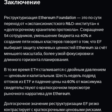
Заключение
Реструктуризация Ethereum Foundation — это по сути
переход от «экспансионистского R&D-института» к
«долгосрочному хранителю протокола». Сокращение
54 сотрудников, уменьшение бюджета на 40% и
создание пяти новых кластеров говорят о том, что EF
выбирает защиту ключевых ценностей Ethereum за счёт
меньшего масштаба, более узкой фокусировки и
длинного горизонта планирования.
В то же время ETH сталкивается с двойным давлением
— ценовым и капитальным. Шесть недель подряд
оттоков из ETF и падение цены на 60% от максимума
свидетельствуют о краткосрочном пересмотре
рыночного нарратива для Ethereum.
Долгосрочное значение реструктуризации EF резко
контрастирует с краткосрочными ценовыми рисками.