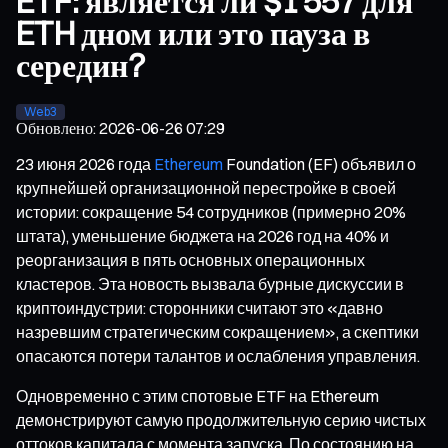
ETF: является ли $1 557 для
ETH дном или это пауза в
середин?
Web3
Обновлено
:
2026-06-26 07:29
23 июня 2026 года
Ethereum
Foundation (EF) объявил о
крупнейшей организационной перестройке в своей
истории: сокращение 54 сотрудников (примерно 20%
штата), уменьшение бюджета на 2026 год на 40% и
реорганизация в пять основных операционных
кластеров. Эта новость вызвала бурные дискуссии в
криптоиндустрии: сторонники считают это «давно
назревшим стратегическим сокращением», а скептики
опасаются потери талантов и ослабления управления.
Одновременно с этим спотовые ETF на Ethereum
демонстрируют самую продолжительную серию чистых
оттоков капитала с момента запуска. По состоянию на