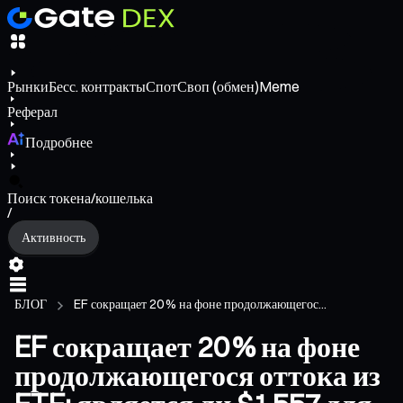
Рынки
Бесс. контракты
Спот
Своп (обмен)
Meme
Реферал
Подробнее
Поиск токена/кошелька
/
Активность
БЛОГ
EF сокращает 20 % на фоне продолжающегос...
EF сокращает 20 % на фоне
продолжающегося оттока из