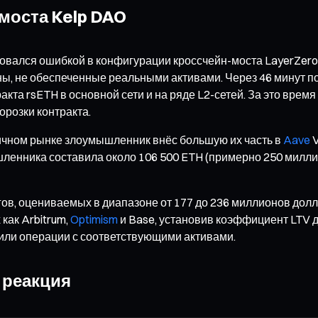
моста Kelp DAO
зовался ошибкой в конфигурации кроссчейн-моста LayerZero
ы, не обеспеченные реальными активами. Через 46 минут п
кта rsETH в основной сети и на ряде L2-сетей. За это вре
орозки контракта.
ичном рынке злоумышленник внёс большую их часть в
Aave
V
шленника составила около 106 500 ETH (примерно 250 милл
гов, оцениваемых в диапазоне от 177 до 236 миллионов дол
 как Arbitrum,
Optimism
и Base, установив коэффициент LTV дл
чили операции с соответствующими активами.
 реакция