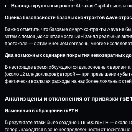
Выводы крупных игроков:
Abraxas Capital вывела о
Оценка безопасности базовых контрактов Aave отра
Важно отметить, что базовые смарт-контракты Aave не б
затем с помощью сочетаемости DeFi занял реальные актив
протоколе — с этим мнением согласны многие исследоват
Два возможных сценария покрытия невозвратных до
В настоящее время обсуждаются два основных варианта п
(около 12 млн долларов); второй — при превышении убытк
фактически возлагая расходы на наиболее лояльных стей
Анализ цены и отклонения от привязки rsE
Изменения в обращении rsETH
В результате атаки было создано 116 500 rsETH — около 
теперь находятся в зоне неопределённости относительно 