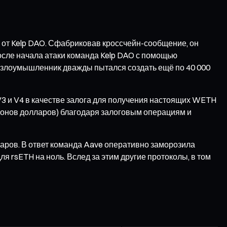
 от Kelp DAO. Сфабриковав кроссчейн-сообщение, он
осле начала атаки команда Kelp DAO с помощью
мя злоумышленник дважды пытался создать ещё по 40 000
3 и V4 в качестве залога для получения настоящих WETH
ионов долларов) благодаря залоговым операциям и
ларов. В ответ команда Aave оперативно заморозила
я rsETH на ноль. Вслед за этим другие протоколы, в том