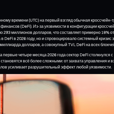
анному времени (UTC) на первый взгляд обычная кроссчейн-
финансов (DeFi). Из-за уязвимости в конфигурации кроссче
оло 293 миллионов долларов, что составляет примерно 18% о
в DeFi в 2026 году, но и спровоцировало системный кризис з
 миллиарда долларов, а совокупный TVL DeFi на всех блокч
а первые четыре месяца 2026 года сектор DeFi столкнулся 
к становятся всё более сложными: от захвата управления и
олов усиливает разрушительный эффект любой уязвимости.