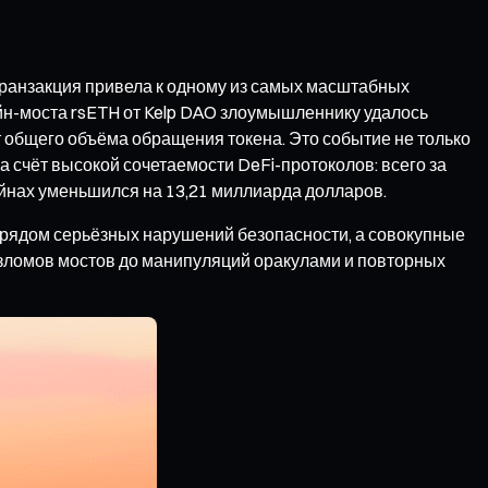
транзакция привела к одному из самых масштабных
йн-моста rsETH от Kelp DAO злоумышленнику удалось
т общего объёма обращения токена. Это событие не только
а счёт высокой сочетаемости DeFi-протоколов: всего за
ейнах уменьшился на 13,21 миллиарда долларов.
с рядом серьёзных нарушений безопасности, а совокупные
 взломов мостов до манипуляций оракулами и повторных