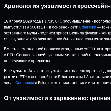
Хронология уязвимости кроссчейн-
18 апреля 2026 года в 17:35 UTC злоумышленник восполь
выпустил 116 500 rsETH в основной сети
Ethereum
— токен
экстренного мультиподписи приостановила функции контра
rsETH, однако оба раза попытки были отклонены из-за зам
Вместо немедленной продажи украденных rsETH на втор
и ETH. Согласно ончейн-данным, чистая прибыль злоумы
последующим продажам.
В результате Aave столкнулся с риском невозвратных дол
рынки rsETH в основной сети Ethereum и на L2-сетях, таких
числе
Compound
и Euler, также приостановили или ограни
От уязвимости к заражению: цепная