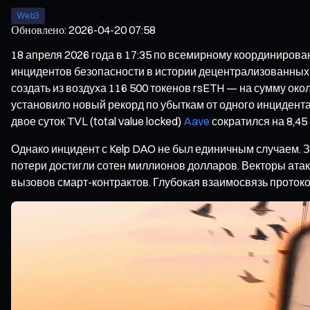
Web3
Обновлено
:
2026-04-20 07:58
18 апреля 2026 года в 17:35 по всемирному координиров
инцидентов безопасности в истории децентрализованных 
создать из воздуха 116 500 токенов rsETH — на сумму ок
установило новый рекорд по убыткам от одного инцидента 
двое суток TVL (total value locked)
Aave
сократился на 8,45
Однако инцидент с Kelp DAO не был единичным случаем. З
потери достигли сотен миллионов долларов. Векторы ата
вызовов смарт-контрактов. Глубокая взаимосвязь проток