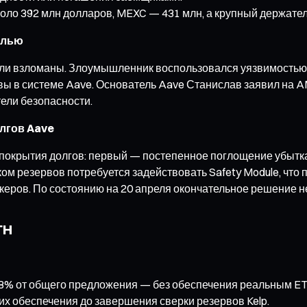
коло 392 млн долларов, MEXC — 431 млн, а крупный держател
слью
ыли взломаны. Злоумышленник воспользовался уязвимостью 
ы в системе Aave. Основатель Aave Станислав заявил на AM
ели безопасности.
лгов Aave
окрытия долгов: первый — постепенное поглощение убытка 
ом резервов потребуется задействовать Safety Module, что 
керов. По состоянию на 20 апреля окончательное решение н
TH
18% от общего предложения — без обеспечения реальным ETH
их обеспечения до завершения сверки резервов Kelp.