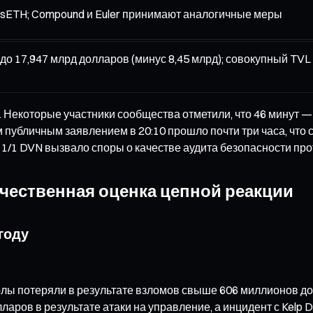
rsETH; Compound и Euler принимают аналогичные меры
до 17,947 млрд долларов (минус 8,45 млрд); совокупный TVL 
. Некоторые участники сообщества отметили, что 46 минут —
ым публичным заявлением в 20:10 прошло почти три часа, чт
 1/1 DVN вызвало споры о качестве аудита безопасности про
ичественная оценка цепной реакции
году
олы потеряли в результате взломов свыше 606 миллионов до
ларов в результате атаки на управление, а инцидент с Kelp