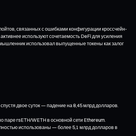
плойтов, связанных с ошибками конфигурации кроссчейн-
ё активнее используют сочетаемость DeFi для усиления
умышленник использовал выпущенные токены как залог
спустя двое суток — падение на 8,45 млрд долларов.
о паре rsETH/WETH в основной сети Ethereum.
лностью использованы — более 5,1 млрд долларов в