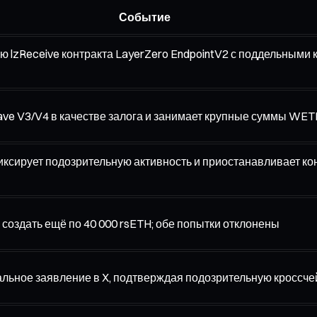
Событие
lzReceive контракта LayerZero EndpointV2 с поддельными 
ve V3/V4 в качестве залога и занимает крупные суммы WET
иксирует подозрительную активность и приостанавливает ко
оздать ещё по 40 000 rsETH; обе попытки отклонены
альное заявление в X, подтверждая подозрительную кроссче