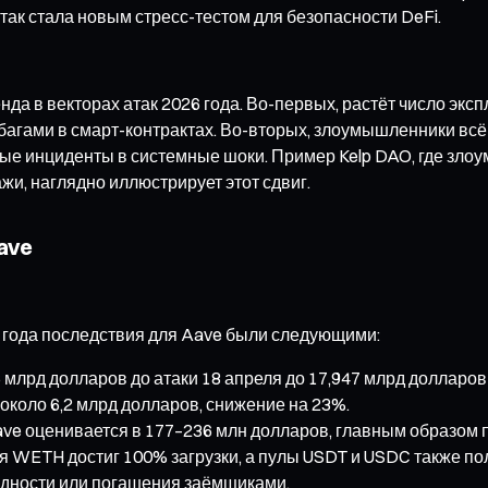
так стала новым стресс-тестом для безопасности DeFi.
а в векторах атак 2026 года. Во-первых, растёт число экс
с багами в смарт-контрактах. Во-вторых, злоумышленники вс
ые инциденты в системные шоки. Пример Kelp DAO, где зло
жи, наглядно иллюстрирует этот сдвиг.
ave
6 года последствия для Aave были следующими:
млрд долларов до атаки 18 апреля до 17,947 млрд долларов 
 около 6,2 млрд долларов, снижение на 23%.
e оценивается в 177–236 млн долларов, главным образом п
 WETH достиг 100% загрузки, а пулы USDT и USDC также по
идности или погашения заёмщиками.