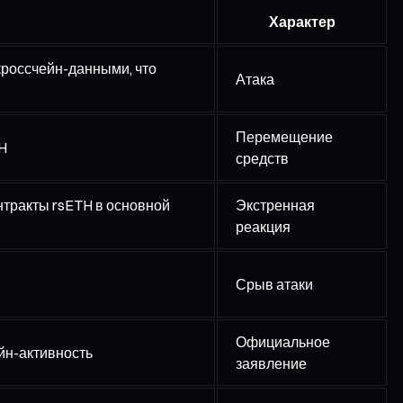
Характер
кроссчейн-данными, что
Атака
Перемещение
H
средств
нтракты rsETH в основной
Экстренная
реакция
Срыв атаки
Официальное
йн-активность
заявление