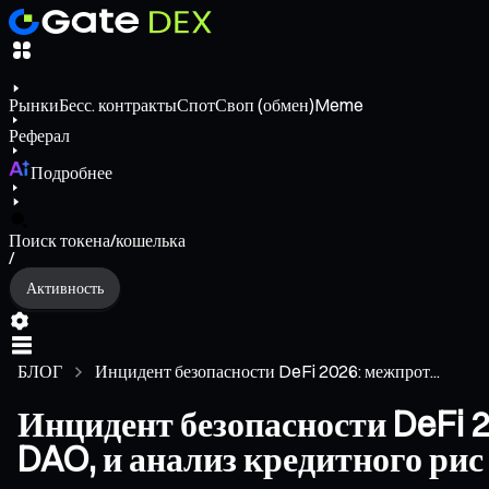
Рынки
Бесс. контракты
Спот
Своп (обмен)
Meme
Реферал
Подробнее
Поиск токена/кошелька
/
Активность
БЛОГ
Инцидент безопасности DeFi 2026: межпрот...
Инцидент безопасности DeFi 
DAO, и анализ кредитного рис