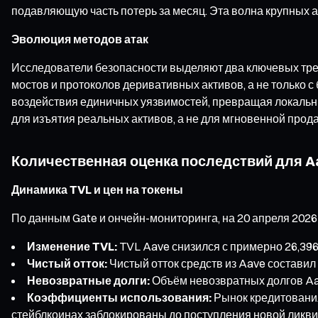
подавляющую часть потерь за месяц. Эта волна крупных а
Эволюция методов атак
Исследователи безопасности выделяют два ключевых тренд
мостов и протоколов деривативных активов, а не только 
воздействия единичных уязвимостей, превращая локальн
для изъятия реальных активов, а не для мгновенной прода
Количественная оценка последствий для A
Динамика TVL и цен на токены
По данным Gate и ончейн-мониторинга, на 20 апреля 202
Изменение TVL:
TVL Aave снизился с примерно 26,396 
Чистый отток:
Чистый отток средств из Aave составил
Невозвратные долги:
Объём невозвратных долгов Aav
Коэффициенты использования:
Рынок кредитования
стейблкоинах заблокированы до поступления новой ликв