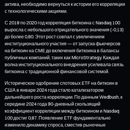
актива, необходимо вернуться к истории его корреляции
с технологическими акциями.
С 2018 по 2020 год корреляция биткоина с Nasdaq 100
выросла с небольшого отрицательного значения (-0,13)
до более 0,80. Этот рост совпал с увеличением
институционального участия — от запуска фьючерсов
на биткоин на CME до включения биткоина в балансы
публичных компаний, таких как MicroStrategy. Каждая
волна институционального внедрения усиливала связь
биткоина с традиционной финансовой системой.
Историческое одобрение спотовых ETF на биткоин в
США в январе 2024 года стало катализатором
дальнейшего роста корреляции. По данным Wedbush, к
середине 2024 года 90-дневный скользящий
коэффициент корреляции между биткоином и Nasdaq
100 достиг 0,87. Появление ETF фундаментально
изменило динамику спроса, сместив рыночные