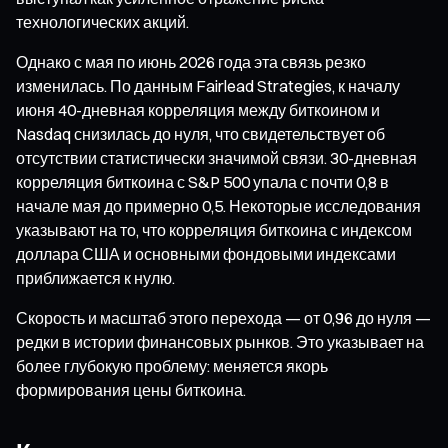
технологических акций.
Однако с мая по июнь 2026 года эта связь резко
изменилась. По данным Fairlead Strategies, к началу
июня 40-дневная корреляция между биткоином и
Nasdaq снизилась до нуля, что свидетельствует об
отсутствии статистически значимой связи. 30-дневная
корреляция биткоина с S&P 500 упала с почти 0,8 в
начале мая до примерно 0,5. Некоторые исследования
указывают на то, что корреляция биткоина с индексом
доллара США и основными фондовыми индексами
приближается к нулю.
Скорость и масштаб этого перехода — от 0,96 до нуля —
редки в истории финансовых рынков. Это указывает на
более глубокую проблему: меняется якорь
формирования цены биткоина.