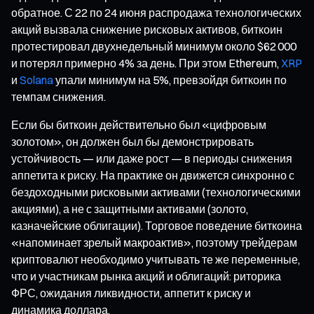
обратное. С 22 по 24 июня распродажа технологических
акций вызвала снижение рисковых активов, биткоин
протестировал двухнедельный минимум около $62 000
и потерял примерно 4% за день. При этом Ethereum,
XRP
и
Solana
упали минимум на 5%, превзойдя биткоин по
темпам снижения.
Если бы биткоин действительно был «цифровым
золотом», он должен был бы демонстрировать
устойчивость — или даже рост — в периоды снижения
аппетита к риску. На практике он движется синхронно с
бездоходными рисковыми активами (технологическими
акциями), а не с защитными активами (золото,
казначейские облигации). Торговое поведение биткоина
«напоминает зрелый макроактив», поэтому трейдерам
криптовалют необходимо учитывать те же переменные,
что и участникам рынка акций и облигаций: риторика
ФРС, ожидания ликвидности, аппетит к риску и
динамика доллара.