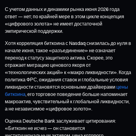
С учетом данных и динамики рынка июня 2026 года
ответ — нет; по крайней мере в этом цикле концепция
«цифрового золота» не имеет достаточной
эмпирической поддержки.
Хотя корреляция биткоина с Nasdaq снизилась до нуля в
начале июня, такое «разъединение» не означает
переход к статусу защитного актива. Скорее, это
отражает миграцию ценового якоря от
«технологических акций» к «макро ликвидности». Когда
политика ФРС, ожидания ставок и глобальные условия
ликвидности становятся основными драйверами
цены
биткоина
, его торговое поведение больше напоминает
макроактив, чувствительный к глобальной ликвидности,
а не независимое «цифровое золото».
Оценка Deutsche Bank заслуживает цитирования:
«Биткоин не исчез — он становится
институциональным активом, цена которого