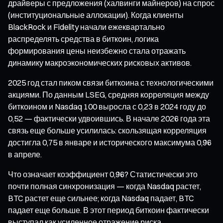
драйверы с предложения (халвинги майнеров) на спрос
(институциональные аллокации). Когда клиенты
BlackRock и Fidelity начали ежеквартально
распределять средства в биткоин, логика
формирования цены неизбежно стала отражать
динамику макроэкономических рисковых активов.
2025 год стал пиком связи биткоина с технологическими
акциями. По данным LSEG, средняя корреляция между
биткоином и Nasdaq 100 выросла с 0,23 в 2024 году до
0,52 — фактически удвоившись. В начале 2026 года эта
связь еще больше усилилась: скользящая корреляция
достигла 0,75 в январе и исторического максимума 0,96
в апреле.
Что означает коэффициент 0,96? Статистически это
почти полная синхронизация — когда Nasdaq растет,
BTC растет еще сильнее; когда Nasdaq падает, BTC
падает еще больше. В этот период биткоин фактически
выступал как усиленное отражение риска