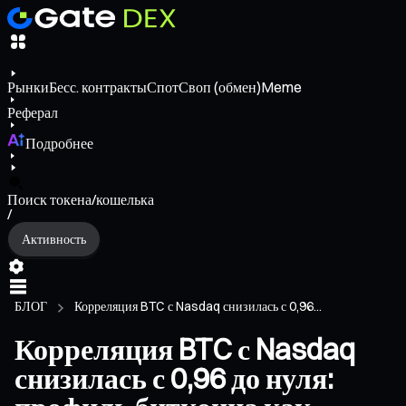
Рынки
Бесс. контракты
Спот
Своп (обмен)
Meme
Реферал
Подробнее
Поиск токена/кошелька
/
Активность
БЛОГ
Корреляция BTC с Nasdaq снизилась с 0,96...
Корреляция BTC с Nasdaq
снизилась с 0,96 до нуля: