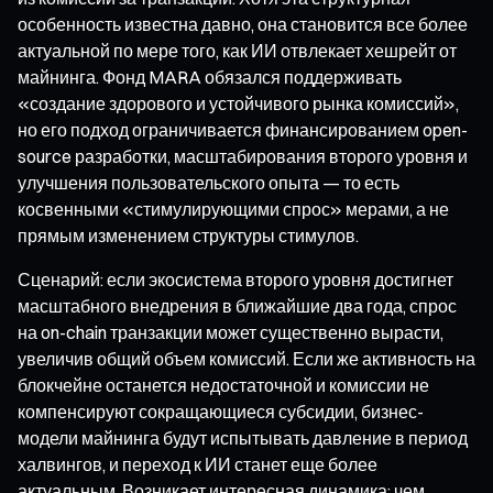
особенность известна давно, она становится все более
актуальной по мере того, как ИИ отвлекает хешрейт от
майнинга. Фонд MARA обязался поддерживать
«создание здорового и устойчивого рынка комиссий»,
но его подход ограничивается финансированием open-
source разработки, масштабирования второго уровня и
улучшения пользовательского опыта — то есть
косвенными «стимулирующими спрос» мерами, а не
прямым изменением структуры стимулов.
Сценарий: если экосистема второго уровня достигнет
масштабного внедрения в ближайшие два года, спрос
на on-chain транзакции может существенно вырасти,
увеличив общий объем комиссий. Если же активность на
блокчейне останется недостаточной и комиссии не
компенсируют сокращающиеся субсидии, бизнес-
модели майнинга будут испытывать давление в период
халвингов, и переход к ИИ станет еще более
актуальным. Возникает интересная динамика: чем