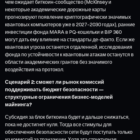
чем ожидает биткоин-сообщество (McKinsey и
некоторые академические дорожные карты
прогнозируют появление криптографически значимых
квантовых компьютеров уже в 2027–2030 годах), ранние
инвестиции фонда MARA в PQ-кошельки и BIP 360
могут дать ему влияние на стандарты де-факто. Если же
квантовая угроза останется отдаленной, исследования
фонда по устойчивости к квантовым атакам останутся в
области академических грантов без значимого
воздействия на протокол.
Сценарий 2: сможет ли рынок комиссий
поддерживать бюджет безопасности —
структурные ограничения бизнес-моделей
майнинга?
Субсидия за блок биткоина будет и дальше снижаться,
пока не достигнет нуля. Тогда все стимулы для
обеспечения безопасности сети будут поступать только
из комиссий за транзакции. Хотя эта структурная