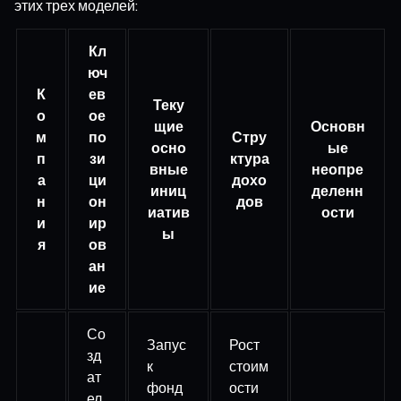
этих трех моделей:
Кл
юч
К
ев
Теку
о
ое
щие
Основн
м
по
Стру
осно
ые
п
зи
ктура
вные
неопре
а
ци
дохо
иниц
деленн
н
он
дов
иатив
ости
и
ир
ы
я
ов
ан
ие
Со
Запус
Рост
зд
к
стоим
ат
фонд
ости
ел