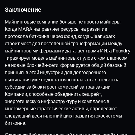
Заключение
Майнинговые компании больше не просто майнеры.
Когда MARA направляет ресурсы на развитие
протокола биткоина через фонд, когда CleanSpark
строит мост для постепенной трансформации между
майнинговыми фермами и дата-центрами ИИ, а Foundry
тиражирует модель майнинговых пулов с комплаенсом
на новые блокчейн-сети, формируется общий базовый
принцип: в этой индустрии для долгосрочного
выживания уже недостаточно полагаться только на
субсидии за блок и рост комиссий за транзакции.
Компании, способные объединить хешрейт,
энергетическую инфраструктуру и комплаенс в
многомерные стратегические активы, определяют
следующий десятилетний цикл развития экосистемы
биткоина.
Однако любой стратегический план должен пройти две