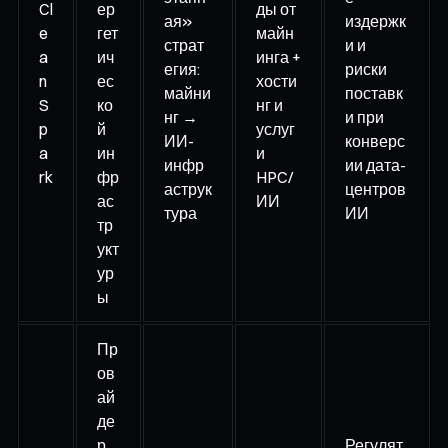
Cl
ер
ды от
ая»
издержк
e
гет
майн
страт
и и
a
ич
инга +
егия:
риски
n
ес
хости
майни
поставк
S
ко
нг и
нг →
и при
p
й
услуг
ИИ-
конверс
a
ин
и
инфр
ии дата-
rk
фр
HPC/
аструк
центров
ас
ИИ
тура
ИИ
тр
укт
ур
ы
Пр
ов
ай
де
р
Регулят