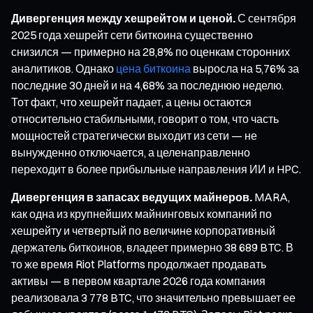
Дивергенция между хешрейтом и ценой.
С сентября
2025 года хешрейт сети биткоина существенно
снизился — примерно на 28,8% по оценкам сторонних
аналитиков. Однако
цена биткоина
выросла на 5,76% за
последние 30 дней и на 4,68% за последнюю неделю.
Тот факт, что хешрейт падает, а цены остаются
относительно стабильными, говорит о том, что часть
мощностей стратегически выходит из сети — не
вынужденно отключается, а целенаправленно
переходит в более прибыльные направления ИИ и HPC.
Дивергенция в запасах ведущих майнеров.
MARA,
как одна из крупнейших майнинговых компаний по
хешрейту и четвертый по величине корпоративный
держатель биткоинов, владеет примерно 38 689 BTC. В
то же время Riot Platforms продолжает продавать
активы — в первом квартале 2026 года компания
реализовала 3 778 BTC, что значительно превышает ее