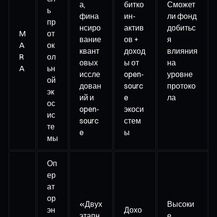
а,
битко
Сможет
ь
фина
ин-
ли фонд
пр
нсиро
актив
добитьс
M
от
вание
ов +
я
A
ок
квант
доход
влияния
R
ол
овых
ы от
на
A
ьн
иссле
open-
уровне
ой
дован
sourc
протоко
эк
ий и
e
ла
ос
open-
экоси
ис
sourc
стем
те
e
ы
мы
Оп
ер
ат
ор
«Двух
Высоки
эн
Дохо
этапн
е