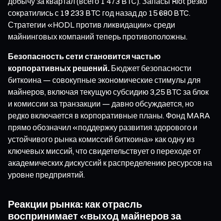
добычу за квартал (всего 1 473 BTC). Запасы Riot резко
сократились с 19 233 BTC год назад до 15 680 BTC.
Стратегии «HODL против ликвидации» среди
майнинговых компаний теперь противоположны.
Безопасность сети становится частью
корпоративных решений.
Бюджет безопасности
биткоина — совокупные экономические стимулы для
майнеров, включая текущую субсидию 3,25 BTC за блок
и комиссии за транзакции — давно обсуждается, но
редко включается в корпоративные планы. Фонд MARA
прямо обозначил «поддержку развития здорового и
устойчивого рынка комиссий биткоина» как одну из
ключевых миссий, что свидетельствует о переходе от
академических дискуссий к распределению ресурсов на
уровне предприятий.
Реакции рынка: как отрасль
воспринимает «выход майнеров за