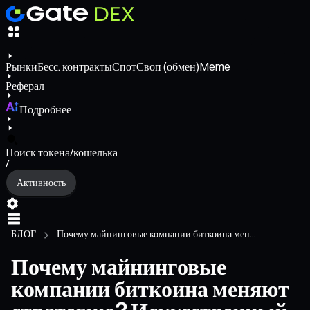
Рынки
Бесс. контракты
Спот
Своп (обмен)
Meme
Реферал
Подробнее
Поиск токена/кошелька
/
Активность
БЛОГ
Почему майнинговые компании биткоина мен...
Почему майнинговые
компании биткоина меняют