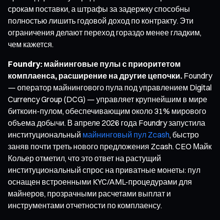
срокам поставки, а штрафы за задержку способны
полностью лишить годовой доход по контракту. Эти
ограничения делают переход гораздо менее гладким,
чем кажется.
Foundry: майнинговые пулы с приоритетом
комплаенса, расширение на другие цепочки.
Foundry
— оператор майнингового пула под управлением Digital
Currency Group (DCG) — управляет крупнейшим в мире
биткоин-пулом, обеспечивающим около 31% мирового
объема добычи. В апреле 2026 года Foundry запустила
институциональный
майнинговый пул Zcash
, быстро
заняв почти треть нового предложения Zcash. CEO Майк
Кольер отметил, что это ответ на растущий
институциональный спрос на приватные монеты: пул
оснащен встроенными KYC/AML-процедурами для
майнеров, прозрачными расчетами выплат и
инструментами отчетности по комплаенсу.