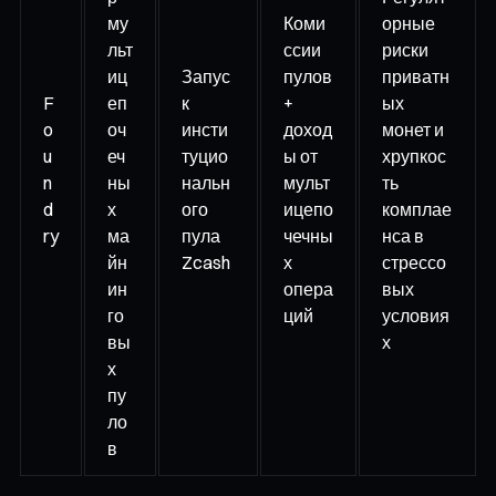
му
Коми
орные
льт
ссии
риски
иц
Запус
пулов
приватн
F
еп
к
+
ых
o
оч
инсти
доход
монет и
u
еч
туцио
ы от
хрупкос
n
ны
нальн
мульт
ть
d
х
ого
ицепо
комплае
ry
ма
пула
чечны
нса в
йн
Zcash
х
стрессо
ин
опера
вых
го
ций
условия
вы
х
х
пу
ло
в