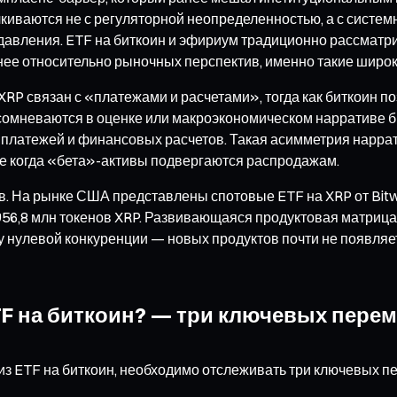
лкиваются не с регуляторной неопределенностью, а с систе
давления. ETF на биткоин и эфириум традиционно рассматр
ее относительно рыночных перспектив, именно такие широк
RP связан с «платежами и расчетами», тогда как биткоин п
сомневаются в оценке или макроэкономическом нарративе би
х платежей и финансовых расчетов. Такая асимметрия нарр
е когда «бета»-активы подвергаются распродажам.
 рынке США представлены спотовые ETF на XRP от Bitwise, F
 956,8 млн токенов XRP. Развивающаяся продуктовая матриц
азу нулевой конкуренции — новых продуктов почти не появля
ETF на биткоин? — три ключевых пере
из ETF на биткоин, необходимо отслеживать три ключевых п