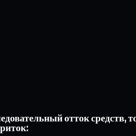
довательный отток средств, то
риток: