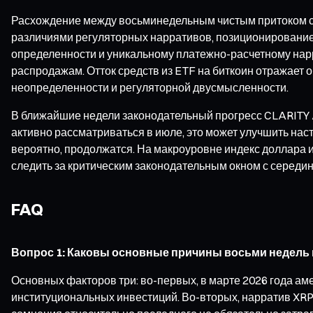
Расхождение между восьминедельным чистым притоком ср
различиями регуляторных нарративов, позиционирование
определенности и уникальному платежно-расчетному нар
распродажам. Отток средств из ETF на биткоин отражае
неопределенности и регуляторной двусмысленности.
В ближайшие недели законодательный прогресс CLARITY Ac
активно рассматриваться в июле, это может улучшить настр
вероятно, продолжатся. На макроуровне индекс доллара
следить за критическим законодательным окном с середин
FAQ
Вопрос 1: Каковы основные причины восьми недель п
Основных факторов три: во-первых, в марте 2026 года а
институциональных инвестиций. Во-вторых, нарратив XRP