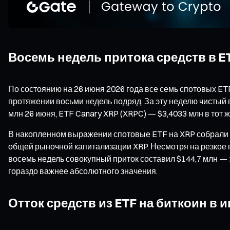
Восемь недель притока средств в E
По состоянию на 26 июня 2026 года все семь спотовых E
протяжении восьми недель подряд. За эту неделю чистый 
млн 26 июня, ETF Canary XRP (XRPC) — $3,4033 млн в тот же
В накопленном выражении спотовые ETF на XRP собрали $1
общей рыночной капитализации XRP. Несмотря на резкое
восемь недель совокупный приток составил $144,7 млн —
гораздо важнее абсолютного значения.
Отток средств из ETF на биткоин в