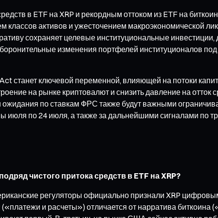
едств в ETF на XRP и рекордным оттоком из ETF на битко
м классов активов и ужесточением макроэкономической лик
ративу сохраняет целевые институциональные инвестиции,
т оборонительные изменения портфелей институционалов п
t станет ключевой переменной, влияющей на потоки капитал
оение на рынке криптовалют и снизить давление на отток сре
 и ожидания по ставкам ФРС также будут важными ограничи
ы июля по 24 июля, а также за дальнейшими сигналами по т
одряд чистого притока средств в ETF на XRP?
мериканские регуляторы официально признали XRP цифровым
 («платежи и расчеты») отличается от нарратива биткоина 