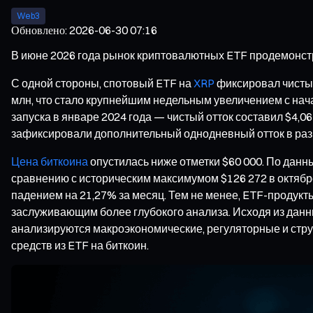
Web3
Обновлено
:
2026-06-30 07:16
В июне 2026 года рынок криптовалютных ETF продемонст
С одной стороны, спотовый ETF на
XRP
фиксировал чистый
млн, что стало крупнейшим недельным увеличением с на
запуска в январе 2024 года — чистый отток составил $4,0
зафиксировали дополнительный однодневный отток в раз
Цена биткоина
опустилась ниже отметки $60 000. По данны
сравнению с историческим максимумом $126 272 в октябре
падением на 21,27% за месяц. Тем не менее, ETF-продук
заслуживающим более глубокого анализа. Исходя из данны
анализируются макроэкономические, регуляторные и стру
средств из ETF на биткоин.