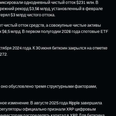
афиксировали однодневный чистый отток $231 млн. В
 прежний рекорд $3,56 млрд, установленный в феврале
ерял $3 млрд чистого оттока.
 чистый отток средств, а совокупные чистые активы
к $6,5 млрд. В первом полугодии 2026 года спотовые ETF
ября 2024 года. К 30 июня биткоин закрылся на отметке
272.
 оно обусловлено тремя структурными факторами,
ое изменение. В августе 2025 года Ripple завершила
е регуляторы официально признали XRP цифровым
инвесторам распределять капитал в XRP. Для биткоина