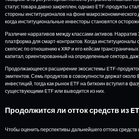
статус товара давно закреплен, однако ETF-продукты ста
стороны институционалов на фоне макроэкономического 
когда институциональные инвесторы становятся осторожн
Различие нарративов между классами активов. Нарратив X
платформа для смарт-контрактов. Когда институционалы 
скепсис по отношению к XRP и его кейсам трансграничны
капитал, ориентированный на определенные сектора, даж
Продолжающееся расширение экосистемы ETF-продуктов. На
эмитентов. Семь продуктов в совокупности держат около
инвестиций, тогда как рынок ETF на биткоин вступил в ф
существующими ETF или выводится из них.
Продолжится ли отток средств из 
Чтобы оценить перспективы дальнейшего оттока средств 