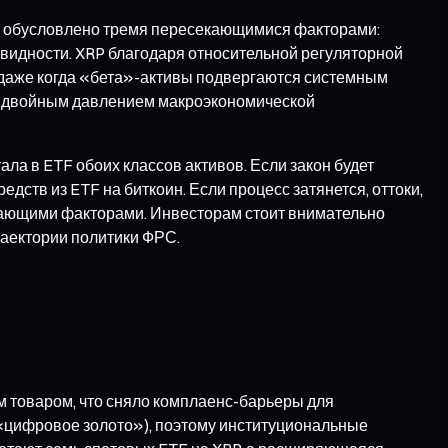
ин обусловлено тремя пересекающимися факторами:
видности. XRP благодаря относительной регуляторной
 даже когда «бета»-активы подвергаются системным
од двойным давлением макроэкономической
а в ETF обоих классов активов. Если закон будет
дств из ETF на биткоин. Если процесс затянется, оттоки,
вающими факторами. Инвесторам стоит внимательно
раектории политики ФРС.
 товаром, что сняло комплаенс-барьеры для
(«цифровое золото»), поэтому институциональные