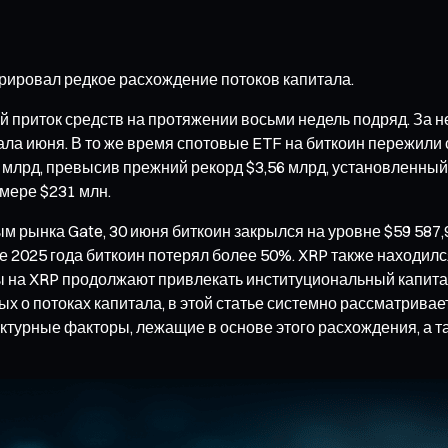
рировал редкое расхождение потоков капитала.
 приток средств на протяжении восьми недель подряд. За н
чала июня. В то же время спотовые ETF на биткоин пережи
6 млрд, превысив прежний рекорд $3,56 млрд, установленный
мере $231 млн.
м рынка Gate, 30 июня биткоин закрылся на уровне $59 587,
 2025 года биткоин потерял более 50%. XRP также находилс
ты на XRP продолжают привлекать институциональный капит
х о потоках капитала, в этой статье системно рассматрива
ктурные факторы, лежащие в основе этого расхождения, а т