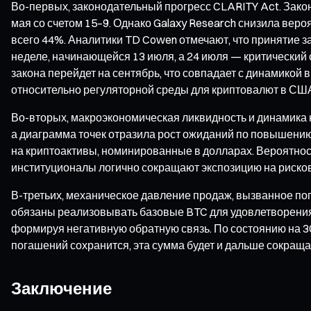
Во-первых, законодательный прогресс CLARITY Act. Закон C
мая со счетом 15–9. Однако Galaxy Research снизила веро
всего 44%. Аналитики TD Cowen отмечают, что принятие 
неделе, начинающейся 13 июля, а 24 июля — критический 
закона перейдет на сентябрь, что совпадает с динамико
относительно регуляторной среды для криптовалют в США 
Во-вторых, макроэкономическая ликвидность и динамика 
а диаграмма точек отразила рост ожиданий по повышению 
на криптоактивы, номинированные в долларах. Вероятнос
институционалы логично сокращают экспозицию на рисков
В-третьих, механическое давление продаж, вызванное 
обязаны реализовывать базовые BTC для удовлетворения
формируя негативную обратную связь. По состоянию на 3
погашений сохранится, эта сумма будет и дальше сокраща
Заключение