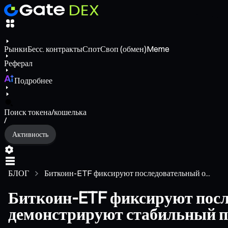
Рынки
Бесс. контракты
Спот
Своп (обмен)
Meme
Реферал
Подробнее
Поиск токена/кошелька
/
Активность
БЛОГ
Биткоин-ETF фиксируют последовательный о...
Биткоин-ETF фиксируют после
демонстрируют стабильный п