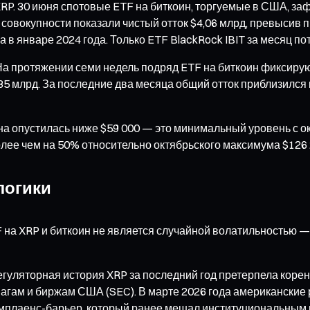
 XRP. 30 июня спотовые ETF на биткоин, торгуемые в США, з
 совокупности показали чистый отток $4,06 млрд, превысив
в январе 2024 года. Только ETF BlackRock IBIT за месяц пот
а протяжении семи недель подряд ETF на биткоин фиксируют
85 млрд. За последние два месяца общий отток приблизился 
а опустилась ниже $59 000 — это минимальный уровень с окт
олее чем на 50% относительно октябрьского максимума $126 
логики
на XRP и биткоин не является случайной волатильностью —
гуляторная история XRP за последний год претерпела коренн
магам и биржам США (SEC). В марте 2026 года американски
омплаенс-барьер, который ранее мешал институциональным 