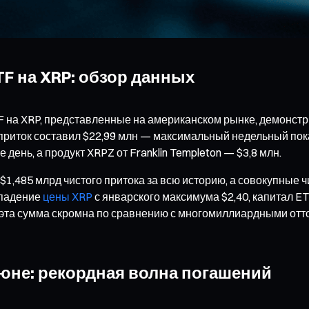
TF на XRP: обзор данных
TF на XRP, представленные на американском рынке, демонст
приток составил $22,99 млн — максимальный недельный пока
 день, а продукт XRPZ от Franklin Templeton — $3,8 млн.
,485 млрд чистого притока за всю историю, а совокупные чи
 падение
цены XRP
с январского максимума $2,40, капитал E
 эта сумма скромна по сравнению с многомиллиардными отто
 июне: рекордная волна погашений