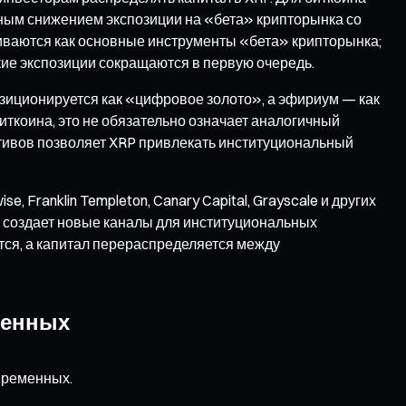
мным снижением экспозиции на «бета» крипторынка со
иваются как основные инструменты «бета» крипторынка;
ие экспозиции сокращаются в первую очередь.
озиционируется как «цифровое золото», а эфириум — как
ткоина, это не обязательно означает аналогичный
ативов позволяет XRP привлекать институциональный
ranklin Templeton, Canary Capital, Grayscale и других
а создает новые каналы для институциональных
ется, а капитал перераспределяется между
менных
еременных.