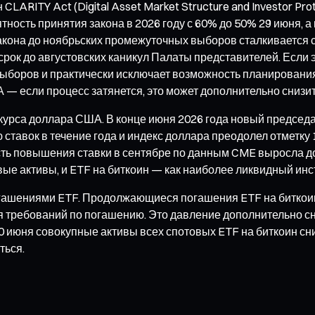
LARITY Act (Digital Asset Market Structure and Investor Pro
ятность принятия закона в 2026 году с 60% до 50% 29 июня,
закона до ноябрьских промежуточных выборов сталкивается 
срок до августовских каникул Палаты представителей. Если
й выборов и практически исключает возможность планирован
— если процесс затянется, это может дополнительно снизить
курса доллара США. В конце июня 2026 года новый председа
ставок в течение года и индекс доллара преодолел отметку
ть повышения ставки в сентябре по данным CME выросла до
ые активы, и ETF на биткоин — как наиболее ликвидный ин
погашениями ETF. Продолжающиеся погашения ETF на битко
 требований по погашению. Это давление дополнительно с
0 июня совокупные активы всех спотовых ETF на биткоин сн
ться.