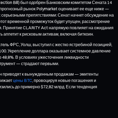
tection Bill) был одобрен Банковским комитетом Сената 14
 а прогнозный рынок Polymarket оценивает ее еще ниже —
с серьезными препятствиями: Сенат начнет обсуждение на
 этот временной промежуток будет упущен, рассмотрение
ия. Принятие CLARITY Act напрямую повлияет на ожидания
 аппетит к рисковым активам, включая биткоин.
тель ФРС, Уолш, выступил с жестко ястребиной позицией,
 100. Укрепление доллара оказывает системное давление
 48,8%. В условиях ужесточения ликвидности
струмент — страдают первыми.
ин приводят к вынужденным продажам — эмитенты
нижает
цены BTC
, провоцируя новые погашения и
изились до примерно $72,82 млрд. Если тенденция