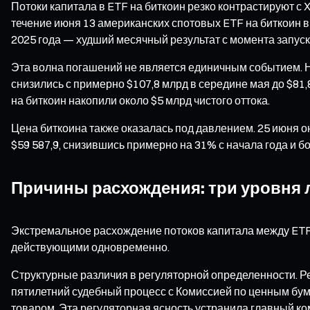
Потоки капитала в ETF на биткоин резко контрастируют с
течение июня 13 американских спотовых ETF на биткоин в
2025 года — худший месячный результат с момента запуска 
Эта волна погашений не является единичным событием. Н
снизились с примерно $107,8 млрд в середине мая до $81,
на биткоин накопили около $5 млрд чистого оттока.
Цена биткоина также оказалась под давлением. 25 июня он
$59 587,9, снизившись примерно на 31% с начала года и б
Причины расхождения: три уровня 
Экстремальное расхождение потоков капитала между ETF 
действующими одновременно.
Структурные различия в регуляторной определенности. Ре
пятилетний судебный процесс с Комиссией по ценным бу
товаром. Эта регуляторная ясность устранила главный к