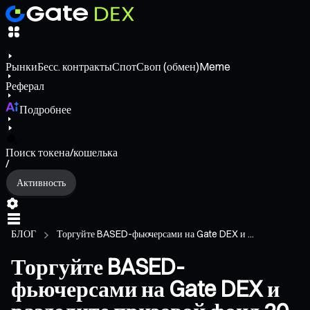
Рынки
Бесс. контракты
Спот
Своп (обмен)
Meme
Реферал
Подробнее
Поиск токена/кошелька
/
Активность
БЛОГ
Торгуйте BASED-фьючерсами на Gate DEX и ...
Торгуйте BASED-
фьючерсами на Gate DEX и