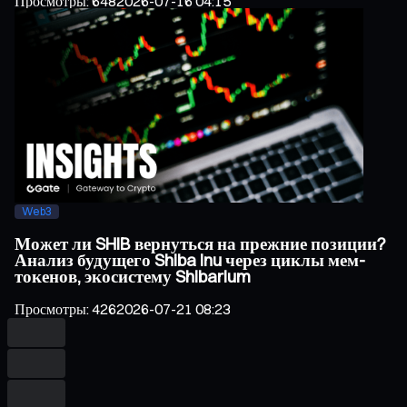
Просмотры
:
648
2026-07-16 04:15
Web3
Может ли SHIB вернуться на прежние позиции?
Анализ будущего Shiba Inu через циклы мем-
токенов, экосистему Shibarium
Просмотры
:
426
2026-07-21 08:23