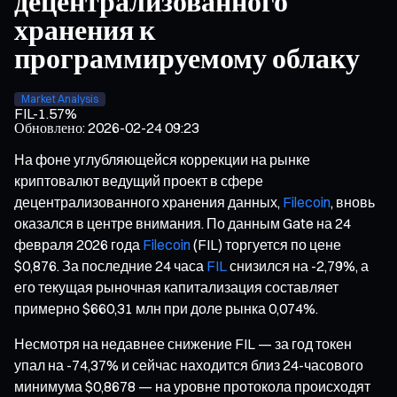
децентрализованного
хранения к
программируемому облаку
Market Analysis
FIL
-1.57%
Обновлено
:
2026-02-24 09:23
На фоне углубляющейся коррекции на рынке
криптовалют ведущий проект в сфере
децентрализованного хранения данных,
Filecoin
, вновь
оказался в центре внимания. По данным Gate на 24
февраля 2026 года
Filecoin
(FIL) торгуется по цене
$0,876. За последние 24 часа
FIL
снизился на -2,79%, а
его текущая рыночная капитализация составляет
примерно $660,31 млн при доле рынка 0,074%.
Несмотря на недавнее снижение FIL — за год токен
упал на -74,37% и сейчас находится близ 24-часового
минимума $0,8678 — на уровне протокола происходят