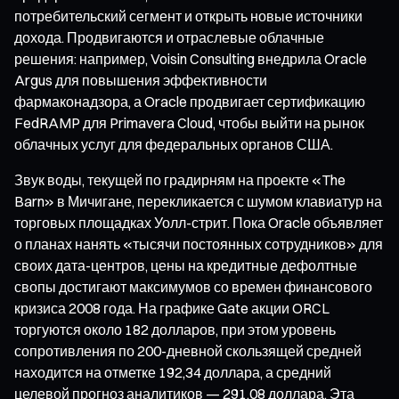
потребительский сегмент и открыть новые источники
дохода. Продвигаются и отраслевые облачные
решения: например, Voisin Consulting внедрила Oracle
Argus для повышения эффективности
фармаконадзора, а Oracle продвигает сертификацию
FedRAMP для Primavera Cloud, чтобы выйти на рынок
облачных услуг для федеральных органов США.
Звук воды, текущей по градирням на проекте «The
Barn» в Мичигане, перекликается с шумом клавиатур на
торговых площадках Уолл-стрит. Пока Oracle объявляет
о планах нанять «тысячи постоянных сотрудников» для
своих дата-центров, цены на кредитные дефолтные
свопы достигают максимумов со времен финансового
кризиса 2008 года. На графике Gate акции ORCL
торгуются около 182 долларов, при этом уровень
сопротивления по 200-дневной скользящей средней
находится на отметке 192,34 доллара, а средний
целевой прогноз аналитиков — 291,08 доллара. Эта