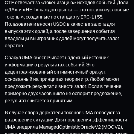
CTF отвечает за «токенизацию» исходов событий. Доли
«ДА» и «НЕТ» каждого рынка — это по сути «условные
токены», созданные по стандарту ERC-1155.
Пользователи вносят USDC в качестве залога для
выпуска этих долей, а после завершения события
владельцы выигравших долей могут получить залог
обратно.
Оракул UMA обеспечивает надёжный источник
информации о результатах событий. Это
децентрализованный оптимистичный оракул,
основанный на принципах теории игр. Любой может
предложить результат и внести залог. Если в течение
примерно двух часов никто не оспорит предложение,
результат считается принятым.
В случае спора держатели токенов UMA голосуют за
разрешение ситуации. Для повышения эффективности
UMA внедрила ManagedOptimisticOracleV2 (MOOV2),
ограничив право первичного предложения результатов