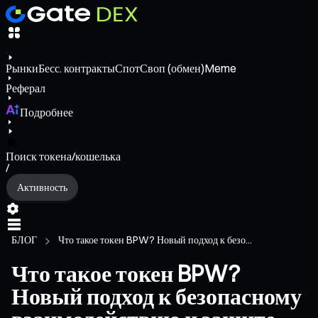
Рынки
Бесс. контракты
Спот
Своп (обмен)
Meme
Реферал
Подробнее
Поиск токена/кошелька
/
Активность
БЛОГ
Что такое токен BPW? Новый подход к безо...
Что такое токен BPW?
Новый подход к безопасному