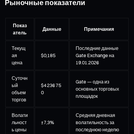
Рыночные показатели
Показ
Данные
Примечания
атель
Текущ
Последние данные
ая
$0,185
Gate Exchange на
цена
19.01.2026
Суточн
Gate — одна из
ый
$4 236 75
основных торговых
объем
0
площадок
торгов
Волати
Средняя дневная
льност
±7,3%
волатильность за
ь цены
последнюю неделю