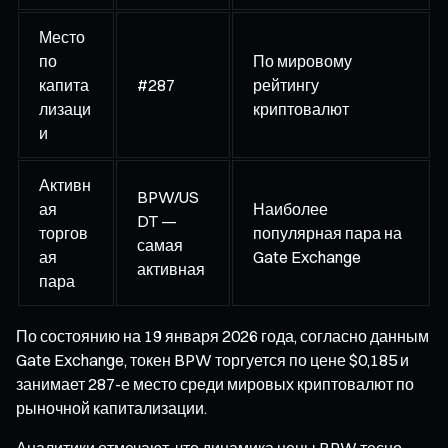
Место
по
По мировому
капита
#287
рейтингу
лизаци
криптовалют
и
Активн
BPW/US
ая
Наиболее
DT —
торгов
популярная пара на
самая
ая
Gate Exchange
активная
пара
По состоянию на 19 января 2026 года, согласно данным
Gate Exchange, токен BPW торгуется по цене $0,185 и
занимает 287-е место среди мировых криптовалют по
рыночной капитализации.
Аналитики отмечают, что динамика цены BPW тесно