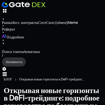
Рынки
Бесс. контракты
Спот
Своп (обмен)
Meme
Реферал
Подробнее
Поиск токена/кошелька
/
Активность
БЛОГ
Открывая новые горизонты в DeFi-трейдинг...
Открывая новые горизонты
в DeFi-трейдинге: подробное