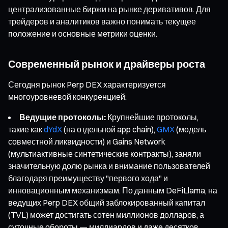
централизованные биржи на рынке деривативов. Для
трейдеров и аналитиков важно понимать текущее
положение и основные метрики оценки.
Современный рынок и драйверы роста
Сегодня рынок Perp DEX характеризуется
многоуровневой конкуренцией:
Ведущие протоколы:
Крупнейшие протоколы,
такие как
dYdX
(на отдельной app chain),
GMX
(модель
совместной ликвидности) и Gains Network
(мультиактивные синтетические контракты), заняли
значительную долю рынка и внимание пользователей
благодаря преимуществу "первого хода" и
инновационным механизмам. По данным DeFiLlama, на
ведущих Perp DEX общий заблокированный капитал
(TVL) может достигать сотен миллионов долларов, а
суточные обороты — миллиардов и даже десятков