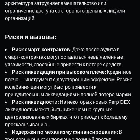
архитектура затрудняет вмешательство или
ограничение доступа со стороны отдельных лиц или
организаций.
Риски и вызовы:
Риск смарт-контрактов:
Даже после аудита в
смарт-контрактах могут оставаться невыявленные
уязвимости, способные привести к потере средств.
Риск ликвидации при высоком плече:
Кредитное
плечо — инструмент с двусторонним эффектом. Резкие
колебания цен могут быстро привести к
принудительным ликвидациям и полной потере маржи.
Риск ликвидности:
На некоторых новых Perp DEX
ликвидность может быть ниже, чем на крупных
централизованных биржах, что приводит к большему
проскальзыванию.
Издержки по механизму финансирования:
В
трендовых рынках удержание позиций против