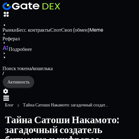
Рынки
Бесс. контракты
Спот
Своп (обмен)
Meme
Реферал
Подробнее
Поиск токена/кошелька
/
Активность
Блог
Тайна Сатоши Накамото: загадочный создат...
Тайна Сатоши Накамото:
загадочный создатель