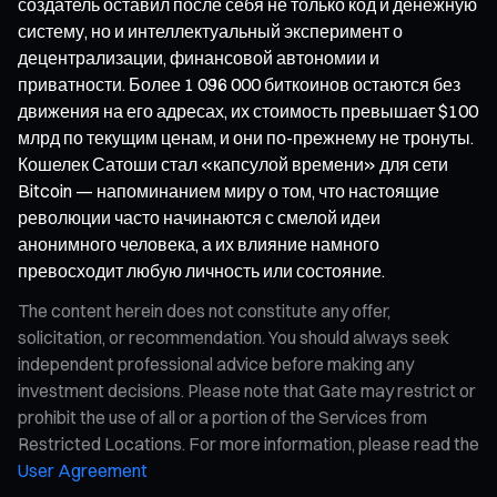
создатель оставил после себя не только код и денежную
систему, но и интеллектуальный эксперимент о
децентрализации, финансовой автономии и
приватности. Более 1 096 000 биткоинов остаются без
движения на его адресах, их стоимость превышает $100
млрд по текущим ценам, и они по-прежнему не тронуты.
Кошелек Сатоши стал «капсулой времени» для сети
Bitcoin — напоминанием миру о том, что настоящие
революции часто начинаются с смелой идеи
анонимного человека, а их влияние намного
превосходит любую личность или состояние.
The content herein does not constitute any offer,
solicitation, or recommendation. You should always seek
independent professional advice before making any
investment decisions. Please note that Gate may restrict or
prohibit the use of all or a portion of the Services from
Restricted Locations. For more information, please read the
User Agreement