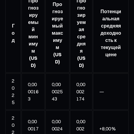
Про
Про
Про
гноз
гно
гноз
Потенци
иру
зир
ируе
альная
емы
уем
Г
мый
средняя
й
ая
о
макс
доходно
мин
сре
д
иму
сть к
иму
дня
м
текущей
м
я
(US
цене
(US
(US
D)
D)
D)
2
0,00
0,00
0,00
0
0016
0025
002
—
2
3
43
174
5
2
0,00
0,00
0,00
0
0017
0024
002
+8,00 %
2