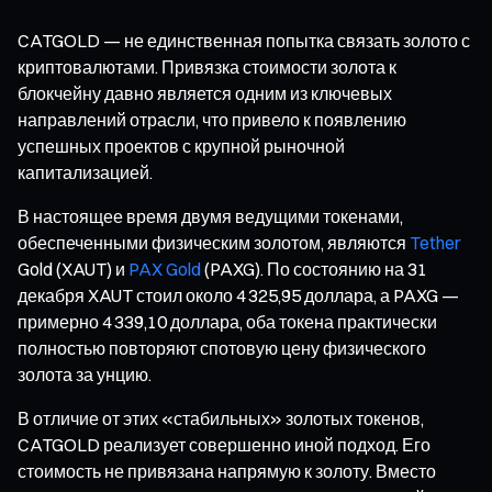
CATGOLD — не единственная попытка связать золото с
криптовалютами. Привязка стоимости золота к
блокчейну давно является одним из ключевых
направлений отрасли, что привело к появлению
успешных проектов с крупной рыночной
капитализацией.
В настоящее время двумя ведущими токенами,
обеспеченными физическим золотом, являются
Tether
Gold (XAUT) и
PAX Gold
(PAXG). По состоянию на 31
декабря XAUT стоил около 4 325,95 доллара, а PAXG —
примерно 4 339,10 доллара, оба токена практически
полностью повторяют спотовую цену физического
золота за унцию.
В отличие от этих «стабильных» золотых токенов,
CATGOLD реализует совершенно иной подход. Его
стоимость не привязана напрямую к золоту. Вместо