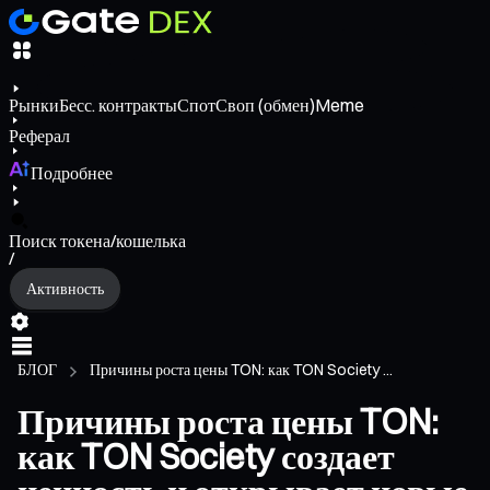
Рынки
Бесс. контракты
Спот
Своп (обмен)
Meme
Реферал
Подробнее
Поиск токена/кошелька
/
Активность
БЛОГ
Причины роста цены TON: как TON Society ...
Причины роста цены TON:
как TON Society создает