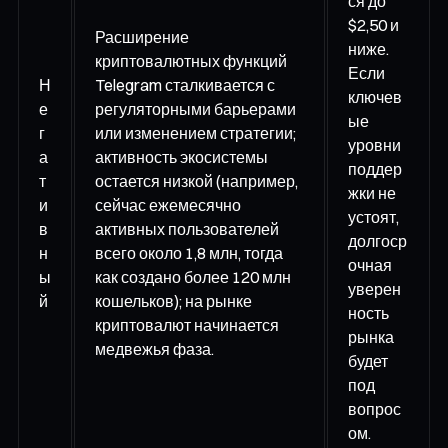
ся до
$2,50 и
Расширение
ниже.
криптовалютных функций
Если
Н
Telegram сталкивается с
ключев
е
регуляторными барьерами
ые
г
или изменением стратегии;
уровни
а
активность экосистемы
поддер
т
остается низкой (например,
жки не
и
сейчас ежемесячно
устоят,
в
активных пользователей
долгоср
н
всего около 1,8 млн, тогда
очная
ы
как создано более 120 млн
уверен
й
кошельков); на рынке
ность
криптовалют начинается
рынка
медвежья фаза.
будет
под
вопрос
ом.