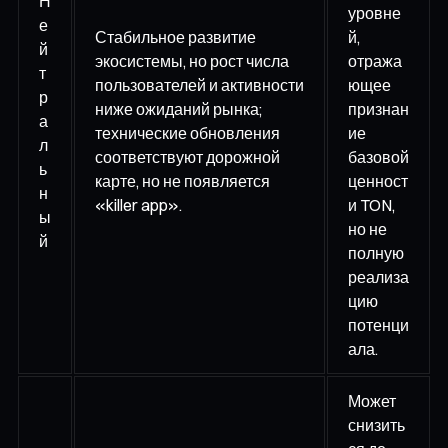
Н
уровне
е
Стабильное развитие
й,
й
экосистемы, но рост числа
отража
т
пользователей и активности
ющее
р
ниже ожиданий рынка;
признан
а
технические обновления
ие
л
соответствуют дорожной
базовой
ь
карте, но не появляется
ценност
н
«killer app».
и TON,
ы
но не
й
полную
реализа
цию
потенци
ала.
Может
снизить