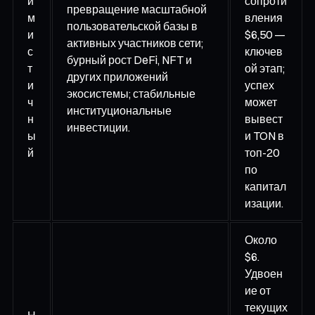
и
сопроти
превращение масштабной
м
вления
пользовательской базы в
и
$6,50 —
активных участников сети;
с
ключев
бурный рост DeFi, NFT и
т
ой этап;
других приложений
и
успех
экосистемы; стабильные
ч
может
институциональные
н
вывест
инвестиции.
ы
и TON в
й
топ-20
по
капитал
изации.
Около
$6.
Удвоен
ие от
текущих