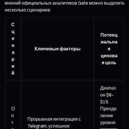
мнений официальных аналитиков Gate можно выделить
несколько сценариев:
С
ц
Потенц
е
иальна
н
Ключевые факторы
я
а
ценова
р
я цель
и
й
Диапаз
он $8–
$15.
О
Преодо
п
ление
Прорывная интеграция с
т
уровня
Telegram, успешное