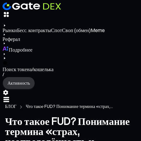
Рынки
Бесс. контракты
Спот
Своп (обмен)
Meme
Реферал
Подробнее
Поиск токена/кошелька
/
Активность
БЛОГ
Что такое FUD? Понимание термина «страх,...
Что такое FUD? Понимание
термина «страх,