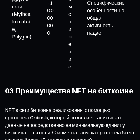
~1
Специфические
сети
м
0 0
особенности, но
(Mythos,
с
00
общая
Immutabl
н
00
активность
e,
и
0
падает
Polygon)
ж
е
н
и
е
03 Преимущества NFT на биткоине
NFT в сети биткоина реализованы с помощью
протокола Ordinals, который позволяет записывать
данные непосредственно на минимальную единицу
биткоина — сатоши. С момента запуска протокола было
создано более 15 миллионов записей.