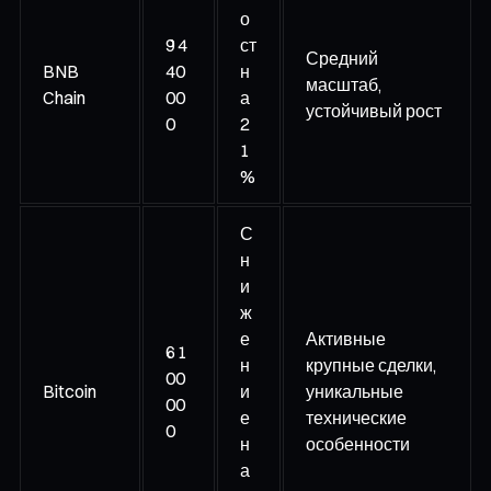
о
9 4
ст
Средний
BNB
40
н
масштаб,
Chain
00
а
устойчивый рост
0
2
1
%
С
н
и
ж
е
Активные
6 1
н
крупные сделки,
00
Bitcoin
и
уникальные
00
е
технические
0
н
особенности
а