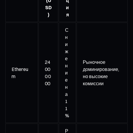
(U
ц
SD
и
)
я
С
н
и
ж
е
24
Рыночное
н
Ethereu
00
доминирование,
и
m
0 0
но высокие
е
00
комиссии
н
а
1
1
%
Р