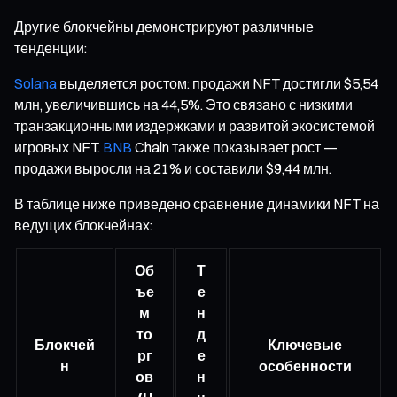
Другие блокчейны демонстрируют различные
тенденции:
Solana
выделяется ростом: продажи NFT достигли $5,54
млн, увеличившись на 44,5%. Это связано с низкими
транзакционными издержками и развитой экосистемой
игровых NFT.
BNB
Chain также показывает рост —
продажи выросли на 21% и составили $9,44 млн.
В таблице ниже приведено сравнение динамики NFT на
ведущих блокчейнах:
Об
Т
ъе
е
м
н
то
д
Блокчей
Ключевые
рг
е
н
особенности
ов
н