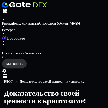
Рынки
Бесс. контракты
Спот
Своп (обмен)
Meme
Реферал
Подробнее
Поиск токена/кошелька
/
Активность
БЛОГ
Доказательство своей ценности в криптози...
Доказательство своей
ценности в криптозиме: