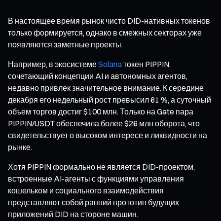
В настоящее время рынок чисто DID-нативных токенов
только формируется, однако в смежных секторах уже
появляются заметные проекты.
Например, в экосистеме
Solana
токен PIPPIN,
сочетающий концепции AI и автономных агентов,
недавно привлек значительное внимание. К середине
декабря его недельный рост превысил 61 %, а суточный
объем торгов достиг $100 млн. Только на Gate пара
PIPPIN/USDT обеспечила более $26 млн оборота, что
свидетельствует о высоком интересе и ликвидности на
рынке.
Хотя PIPPIN формально не является DID-проектом,
встроенные AI-агенты с функциями управления
кошельком и социального взаимодействия
представляют собой ранний прототип будущих
приложений DID на стороне машин.