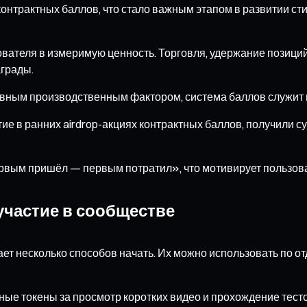
контрактных баллов, что стало важным этапом в развитии с
вателя в измеримую ценность. Торговля, удержание позиций
аграды.
авным производственным фактором, система баллов служит 
 в ранних airdrop-акциях контрактных баллов, получили су
ервым пришёл — первым потратил», что мотивирует пользов
 участие в сообществе
ает несколько способов начать. Их можно использовать по о
ые токены за просмотр коротких видео и прохождение тестов