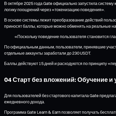
В октябре 2025 года Gate официально запустила систему 
логику поощрений через «токенизацию поведения».
В основе системы лежит преобразование действий пользо
приносят баллы, которые можно обменять на реальные н
«Поскольку поведение пользователя становится гл
По официальным данным, пользователи, принявшие участие
отдельные аккаунты заработали до 230 USDT.
Баллы действуют 15 дней и расходуются по принципу «п
04 Старт без вложений: Обучение и
Для пользователей без стартового капитала Gate предлаг
ежедневного дохода.
Программа Gate Learn & Earn позволяет получать бесплатн