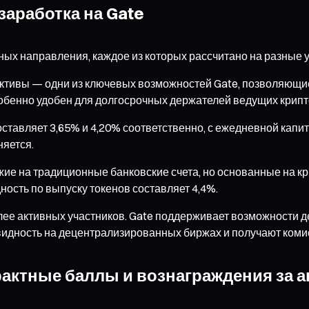
заработка на Gate
вных направления, каждое из которых рассчитано на разные 
активы — одни из ключевых возможностей Gate, позволяющие
собенно удобен для долгосрочных держателей ведущих крип
ставляет 3,65% и 4,20% соответственно, с ежедневной капи
няется.
жие на традиционные банковские счета, но основанные на 
ность по выпуску токенов составляет 4,4%.
лее активных участников. Gate поддерживает возможности 
видность на децентрализированных биржах и получают коми
ктные баллы и вознаграждения за а