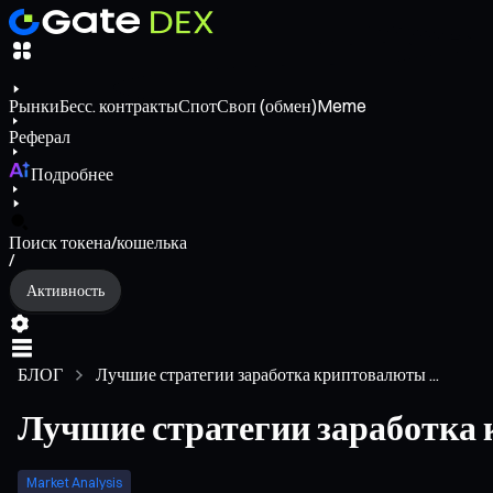
Рынки
Бесс. контракты
Спот
Своп (обмен)
Meme
Реферал
Подробнее
Поиск токена/кошелька
/
Активность
БЛОГ
Лучшие стратегии заработка криптовалюты ...
Лучшие стратегии заработка 
Market Analysis