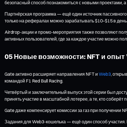
безопасный способ познакомиться с новыми проектами, а
Партнёрская программа — ещё один источник пассивного 
только на рефералах можно зарабатывать $10–$15 в день
Airdrop-акции и промо-мероприятия также позволяют пол
активных пользователей, где за каждое участие можно пол
05 Новые возможности: NFT и опыт
Gate активно расширяет направления NFT и
Web3
, откр
командой F1 Red Bull Racing.
Четвёртый и заключительный выпуск этой серии был доступ
принять участие в масштабной лотерее, а те, кто соберёт 
Gate даже компенсирует комиссии за газ при получении N
Задания для Web3-кошелька — ещё один способ участия.