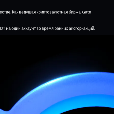
стве. Как ведущая криптовалютная биржа, Gate
 на один аккаунт во время ранних airdrop-акций.