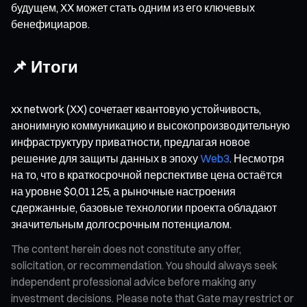
будущем, XX может стать одним из его ключевых
бенефициаров.
📌 Итоги
xx network (XX) сочетает квантовую устойчивость,
анонимную коммуникацию и высокопроизводительную
инфраструктуру приватности, предлагая новое
решение для защиты данных в эпоху
Web3
. Несмотря
на то, что в краткосрочной перспективе цена остаётся
на уровне $0,01125, а рыночные настроения
сдержанные, базовые технологии проекта обладают
значительным долгосрочным потенциалом.
The content herein does not constitute any offer,
solicitation, or recommendation. You should always seek
independent professional advice before making any
investment decisions. Please note that Gate may restrict or