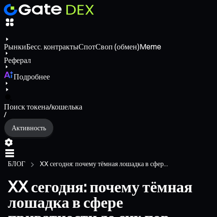
Рынки
Бесс. контракты
Спот
Своп (обмен)
Meme
Реферал
Подробнее
Поиск токена/кошелька
/
Активность
БЛОГ
XX сегодня: почему тёмная лошадка в сфер...
XX сегодня: почему тёмная
лошадка в сфере