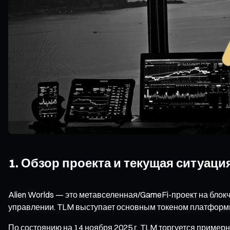
1. Обзор проекта и текущая ситуаци
Alien Worlds — это метавселенная/GameFi-проект на блокч
управлении. TLM выступает основным токеном платформы,
По состоянию на 14 ноября 2025 г. TLM торгуется примерн