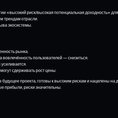
егии «высокий риск/высокая потенциальная доходность» дл
м трендам отрасли.
рыва экосистемы.
енность рынка.
а вовлечённость пользователей — снизиться.
 усиливается.
могут сдерживать рост цены.
 в будущее проекта, готовы к высоким рискам и нацелены на
ые прибыли, риски значительны.