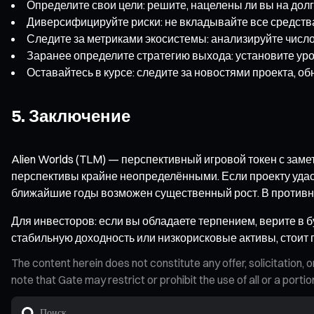
Определите свои цели: решите, нацелены ли вы на дол
Диверсифицируйте риски: не вкладывайте все средства
Следите за метриками экосистемы: анализируйте число
Заранее определите стратегию выхода: установите уро
Оставайтесь в курсе: следите за новостями проекта, о
5. Заключение
Alien Worlds (TLM) — перспективный игровой токен с зам
перспективы крайне неопределёнными. Если проекту удаст
ближайшие годы возможен существенный рост. В противно
Для инвесторов: если вы обладаете терпением, верите в б
стабильную доходность или низкорисковые активы, стоит 
The content herein does not constitute any offer, solicitatio
note that Gate may restrict or prohibit the use of all or a por