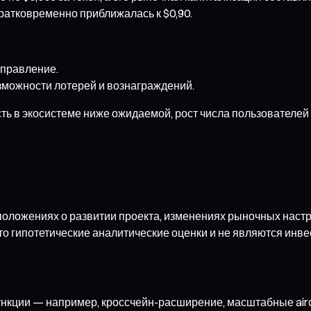
ратковременно приближалась к $0,90.
правление.
зможности лотерей и вознаграждений.
ть в экосистеме ниже ожидаемой, рост числа пользователей
ложениях о развитии проекта, изменениях рыночных настрое
то гипотетические аналитические оценки и не являются инв
ункции — например, кроссчейн-расширение, масштабные air