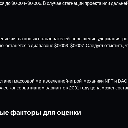
я до $0,004–$0,005. В случае стагнации проекта или дальн
чение числа новых пользователей, повышение удержания, рос
но, останется в диапазоне $0,003–$0,007. Следует отметить
станет массовой метавселенной-игрой, механики NFT и DAO д
лее консервативном варианте к 2031 году цена может состав
вые факторы для оценки