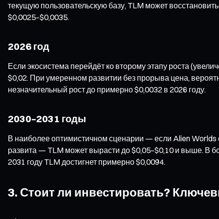
текущую пользовательскую базу, TLM может восстановитьс
$0,0025–$0,0035.
2026 год
Если экосистема перейдёт ко второму этапу роста (увели
$0,02. При умеренном развитии без прорыва цена, вероят
незначительный рост до примерно $0,0032 в 2026 году.
2030–2031 годы
В наиболее оптимистичном сценарии — если Alien Worlds 
развита — TLM может вырасти до $0,05–$0,10 и выше. В бо
2031 году TLM достигнет примерно $0,0094.
3. Стоит ли инвестировать? Ключе