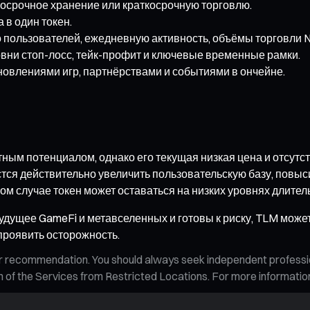
госрочное хранение или краткосрочную торговлю.
 в один токен.
 пользователей, ежедневную активность, объёмы торговли NF
вни стоп-лосс, тейк-профит и ключевые временные рамки.
бновлениями игр, партнёрствами и событиями в ончейне.
етным потенциалом, однако его текущая низкая цена и отсу
ся действительно увеличить пользовательскую базу, повыси
м случае токен может оставаться на низких уровнях длител
удущее GameFi и метавселенных и готовы к риску, TLM может
проявить осторожность.
n, or recommendation. You should always seek independent profess
tion of the Services from Restricted Locations. For more informati