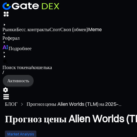
Рынки
Бесс. контракты
Спот
Своп (обмен)
Meme
Реферал
Подробнее
Поиск токена/кошелька
/
Активность
БЛОГ
Прогноз цены Alien Worlds (TLM) на 2025–...
Прогноз цены Alien Worlds (T
Market Analysis