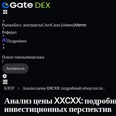
Рынки
Бесс. контракты
Спот
Своп (обмен)
Meme
Реферал
Подробнее
Поиск токена/кошелька
/
Активность
БЛОГ
Анализ цены XXCXX: подробный обзор после...
Анализ цены XXCXX: подробны
инвестиционных перспектив