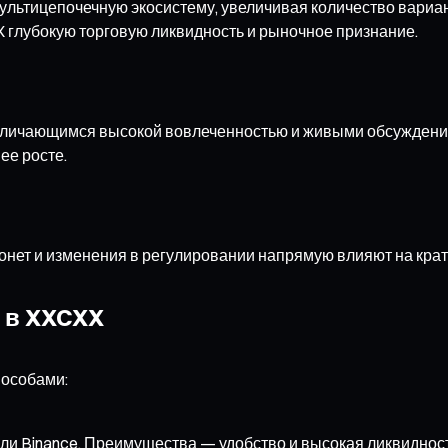
ультицепочечную экосистему, увеличивая количество вариан
глубокую торговую ликвидность и рыночное признание.
тличающимся высокой вовлеченностью и живыми обсуждени
ее росте.
монет и изменения в регулировании напрямую влияют на кр
ь в XXCXX
пособами:
ли Binance. Преимущества — удобство и высокая ликвидност