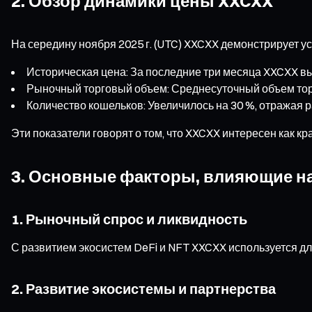
2. Обзор динамики цены XXCXX
На середину ноября 2025 г. (UTC) XXCXX демонстрирует у
Историческая цена: За последние три месяца XXCXX в
Рыночный торговый объем: Среднесуточный объем торго
Количество кошельков: Увеличилось на 30 %, отражая
Эти показатели говорят о том, что XXCXX интересен как к
3. Основные факторы, влияющие н
1. Рыночный спрос и ликвидность
С развитием экосистем DeFi и NFT XXCXX используется дл
2. Развитие экосистемы и партнерства