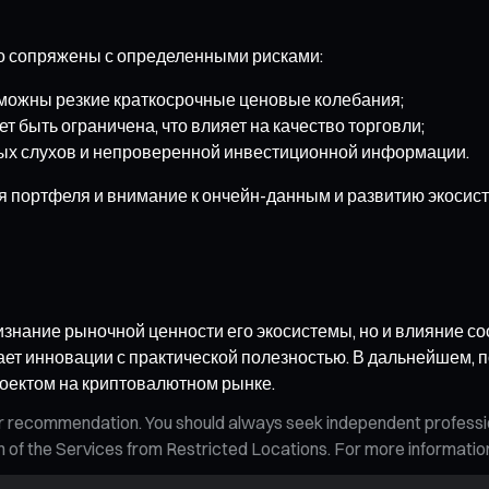
го сопряжены с определенными рисками:
зможны резкие краткосрочные ценовые колебания;
быть ограничена, что влияет на качество торговли;
ых слухов и непроверенной инвестиционной информации.
 портфеля и внимание к ончейн-данным и развитию экосис
изнание рыночной ценности его экосистемы, но и влияние с
ает инновации с практической полезностью. В дальнейшем, 
оектом на криптовалютном рынке.
n, or recommendation. You should always seek independent profess
tion of the Services from Restricted Locations. For more informati