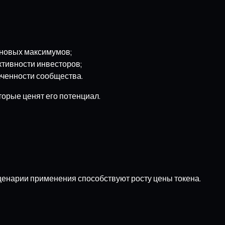
еновых максимумов;
ктивности инвесторов;
еченности сообщества.
торые ценят его потенциал.
сценарии применения способствуют росту цены токена.