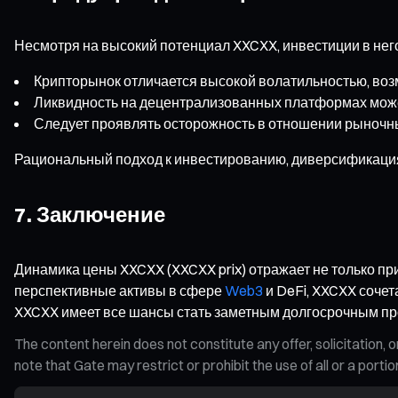
Несмотря на высокий потенциал XXCXX, инвестиции в не
Крипторынок отличается высокой волатильностью, во
Ликвидность на децентрализованных платформах может 
Следует проявлять осторожность в отношении рыночн
Рациональный подход к инвестированию, диверсификация
7. Заключение
Динамика цены XXCXX (XXCXX prix) отражает не только пр
перспективные активы в сфере
Web3
и DeFi, XXCXX сочет
XXCXX имеет все шансы стать заметным долгосрочным пр
The content herein does not constitute any offer, solicitatio
note that Gate may restrict or prohibit the use of all or a por