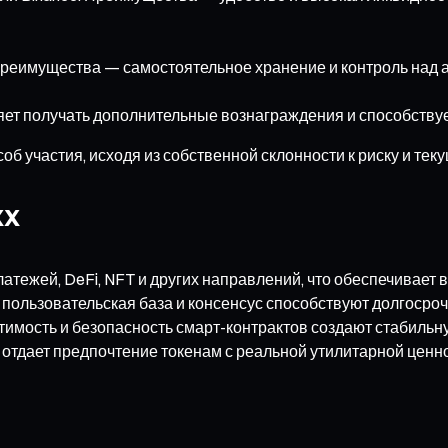
Преимущества — самостоятельное хранение и контроль над а
т получать дополнительные вознаграждения и способствуе
 участия, исходя из собственной склонности к риску и тек
XX
тежей, DeFi, NFT и других направлений, что обеспечивает 
пользовательская база и консенсус способствуют долгосроч
имость и безопасность смарт-контрактов создают стабильн
отдает предпочтение токенам с реальной утилитарной ценн