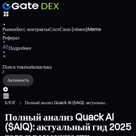
Рынки
Бесс. контракты
Спот
Своп (обмен)
Meme
Реферал
Подробнее
Поиск токена/кошелька
/
Активность
БЛОГ
Полный анализ Quack AI ($AIQ): актуальны...
Полный анализ Quack AI
($AIQ): актуальный гид 2025