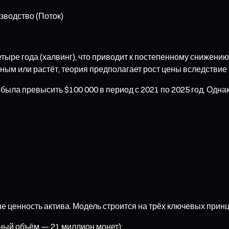
зводство (Поток)
тыре года (халвинг), что приводит к постепенному снижени
ьным или растёт, теория предполагает рост цены вследствие
была превысить $100 000 в период с 2021 по 2025 год. Одн
 ценность актива. Модель строится на трёх ключевых принц
ный объём — 21 миллион монет);