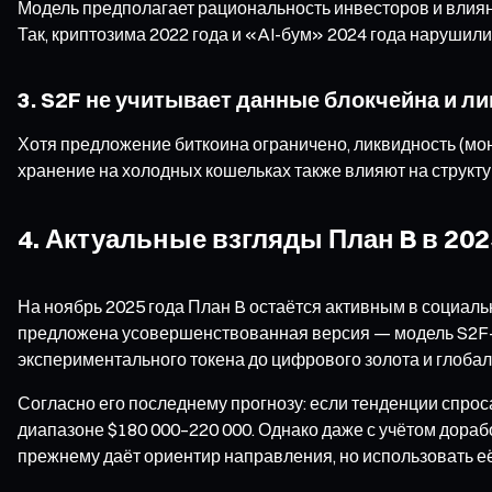
Модель предполагает рациональность инвесторов и влияни
Так, криптозима 2022 года и «AI-бум» 2024 года нарушили
3. S2F не учитывает данные блокчейна и л
Хотя предложение биткоина ограничено, ликвидность (мо
хранение на холодных кошельках также влияют на структ
4. Актуальные взгляды План B в 202
На ноябрь 2025 года План B остаётся активным в социаль
предложена усовершенствованная версия — модель S2F-Cr
экспериментального токена до цифрового золота и глоба
Согласно его последнему прогнозу: если тенденции спрос
диапазоне $180 000–220 000. Однако даже с учётом дораб
прежнему даёт ориентир направления, но использовать её