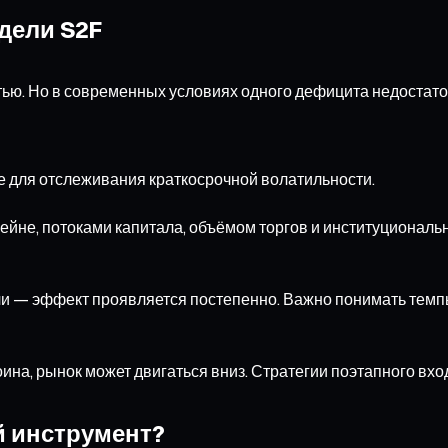
одели S2F
тью. Но в современных условиях одного дефицита недостато
е для отслеживания краткосрочной волатильности.
кчейне, потоками капитала, объёмом торгов и институциона
 — эффект проявляется постепенно. Важно понимать темпы 
на, рынок может двигаться вниз. Стратегии поэтапного вхо
й инструмент?