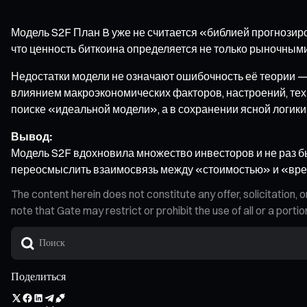
Модель S2F План B уже не считается «библией прогнозир
что ценность биткоина определяется не только рыночны
Недостатки модели не означают ошибочность её теории —
влиянием макроэкономических факторов, настроений, тех
поиске «идеальной модели», а в сохранении ясной логик
Вывод:
Модель S2F вдохновила множество инвесторов и не раз была
переосмыслить взаимосвязь между «стоимостью» и «вр
The content herein does not constitute any offer, solicitatio
note that Gate may restrict or prohibit the use of all or a por
Поделиться