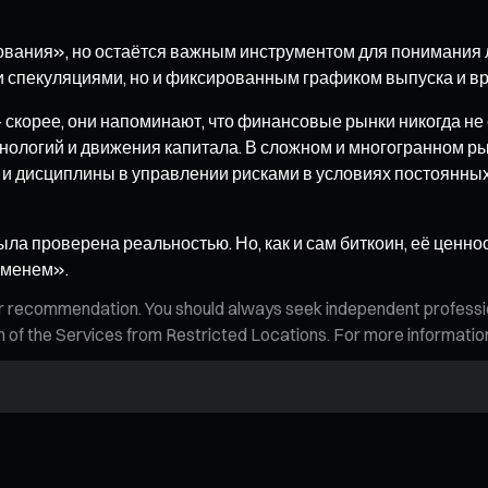
ования», но остаётся важным инструментом для понимания 
ми спекуляциями, но и фиксированным графиком выпуска и 
 скорее, они напоминают, что финансовые рынки никогда не
нологий и движения капитала. В сложном и многогранном ры
и и дисциплины в управлении рисками в условиях постоянны
 проверена реальностью. Но, как и сам биткоин, её ценность
еменем».
n, or recommendation. You should always seek independent profess
tion of the Services from Restricted Locations. For more informati