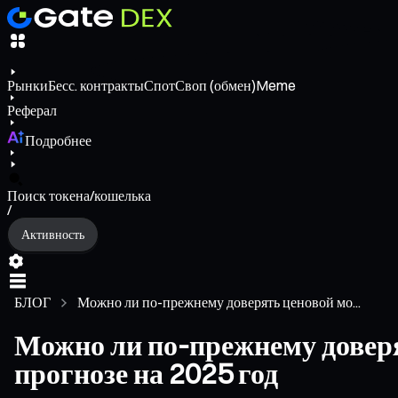
Рынки
Бесс. контракты
Спот
Своп (обмен)
Meme
Реферал
Подробнее
Поиск токена/кошелька
/
Активность
БЛОГ
Можно ли по-прежнему доверять ценовой мо...
Можно ли по-прежнему доверят
прогнозе на 2025 год