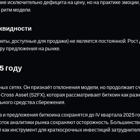
е исключительно дефицита на цену, но на практике эмоции,
 ритм модели.
иквидности
неты, доступные для продажи) не является постоянной. Рос
уру предложения на рынке.
5 году
ных сетях. Он признаёт отклонения модели, но продолжает с
oss Asset (S2FX), которая рассматривает биткоин как разн
льного средства сбережения.
а и предложения биткоина сохранятся до IV квартала 2025 г
оток аналитики рынка сохраняют осторожность. Большинство
 как инструмент для краткосрочных инвестиций затруднител