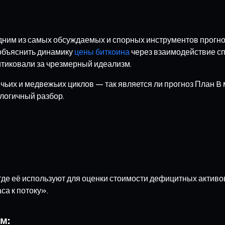
 одним из самых обсуждаемых и спорных инструментов прогн
 объяснить динамику
цены биткоина
через взаимодействие сп
итиковали за чрезмерный идеализм.
ьих и медвежьих циклов — так является ли прогноз План B
логичный разбор.
 где её используют для оценки стоимости дефицитных активо
са к потоку».
м: