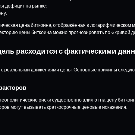
я дефицит на рынке;
ну.
рическая цена биткоина, отображённая в логарифмическом м
аекторию цены биткоина можно прогнозировать по «кривой 
одель расходится с фактическими да
сь с реальными движениями цены. Основные причины следу
факторов
 геополитические риски существенно влияют на цену биткои
оров могут вызывать краткосрочные ценовые искажения.