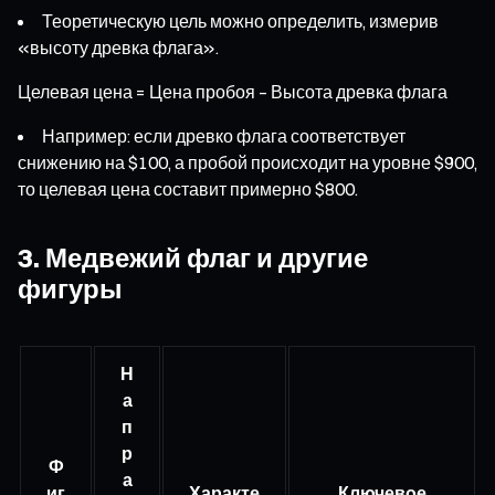
Теоретическую цель можно определить, измерив
«высоту древка флага».
Целевая цена = Цена пробоя – Высота древка флага
Например: если древко флага соответствует
снижению на $100, а пробой происходит на уровне $900,
то целевая цена составит примерно $800.
3. Медвежий флаг и другие
фигуры
Н
а
п
р
Ф
а
иг
Характе
Ключевое