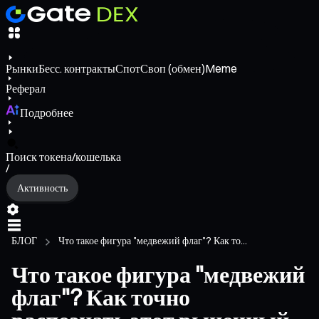
Рынки
Бесс. контракты
Спот
Своп (обмен)
Meme
Реферал
Подробнее
Поиск токена/кошелька
/
Активность
БЛОГ
Что такое фигура "медвежий флаг"? Как то...
Что такое фигура "медвежий
флаг"? Как точно