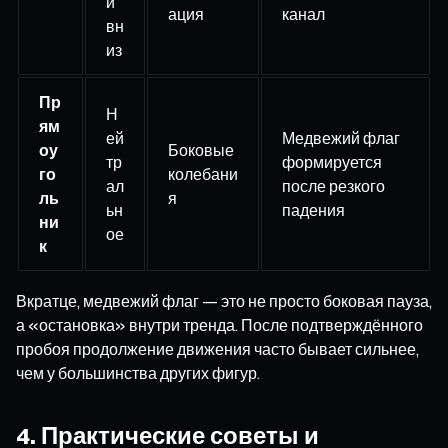
и
ация
канал
вн
из
Пр
Н
ям
ей
Медвежий флаг
оу
Боковые
тр
формируется
го
колебани
ал
после резкого
ль
я
ьн
падения
ни
ое
к
Вкратце, медвежий флаг — это не просто боковая пауза,
а «остановка» внутри тренда. После подтверждённого
пробоя продолжение движения часто бывает сильнее,
чем у большинства других фигур.
4. Практические советы и