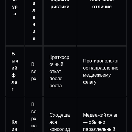
в
ур
ристики
отличие
л
а
е
н
и
е
Б
Краткоср
ыч
Противоположн
В
очный
ий
ое направление
ве
откат
ф
медвежьему
рх
после
ла
флагу
роста
г
В
ве
Сходяща
Медвежий флаг
рх
Кл
яся
— обычно
ил
ин
консолид
параллельный