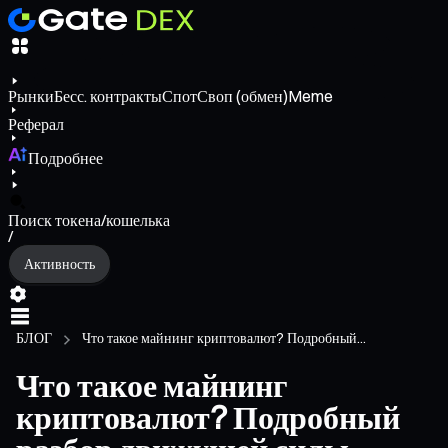
Рынки
Бесс. контракты
Спот
Своп (обмен)
Meme
Реферал
Подробнее
Поиск токена/кошелька
/
Активность
БЛОГ
Что такое майнинг криптовалют? Подробный...
Что такое майнинг
криптовалют? Подробный