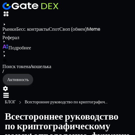
Рынки
Бесс. контракты
Спот
Своп (обмен)
Meme
Реферал
Подробнее
Поиск токена/кошелька
/
Активность
БЛОГ
Всестороннее руководство по криптографич...
Всестороннее руководство
по криптографическому