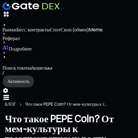
Рынки
Бесс. контракты
Спот
Своп (обмен)
Meme
Реферал
Подробнее
Поиск токена/кошелька
/
Активность
БЛОГ
Что такое PEPE Coin? От мем-культуры к т...
Что такое PEPE Coin? От
мем-культуры к