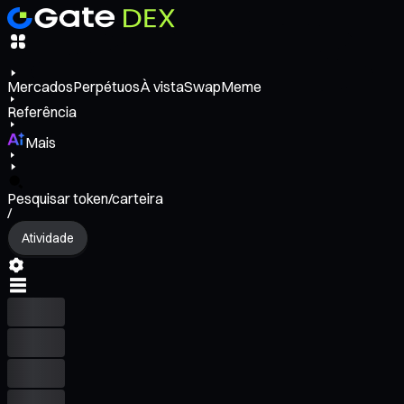
Mercados
Perpétuos
À vista
Swap
Meme
Referência
Mais
Pesquisar token/carteira
/
Atividade