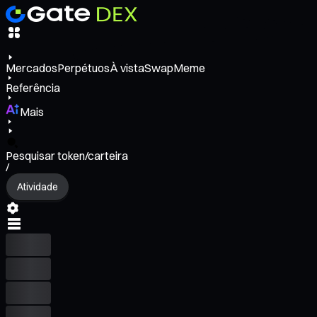
Mercados
Perpétuos
À vista
Swap
Meme
Referência
Mais
Pesquisar token/carteira
/
Atividade