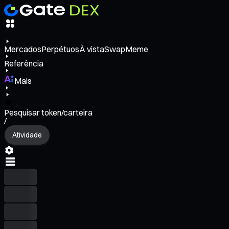
Mercados
Perpétuos
À vista
Swap
Meme
Referência
Mais
Pesquisar token/carteira
/
Atividade