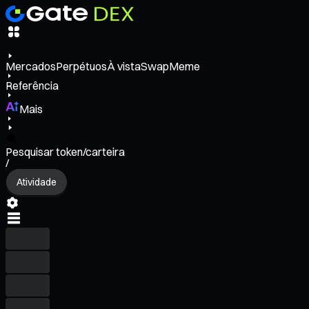
Mercados
Perpétuos
À vista
Swap
Meme
Referência
Mais
Pesquisar token/carteira
/
Atividade