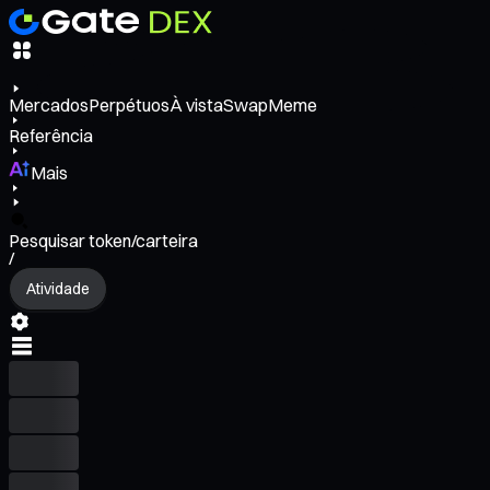
Mercados
Perpétuos
À vista
Swap
Meme
Referência
Mais
Pesquisar token/carteira
/
Atividade