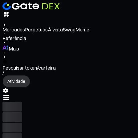
Mercados
Perpétuos
À vista
Swap
Meme
Referência
Mais
Pesquisar token/carteira
/
Atividade