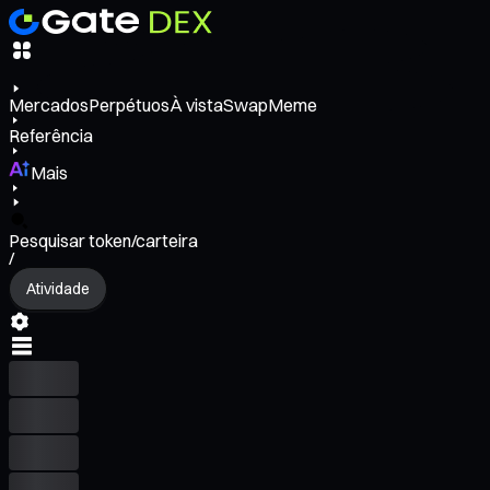
Mercados
Perpétuos
À vista
Swap
Meme
Referência
Mais
Pesquisar token/carteira
/
Atividade