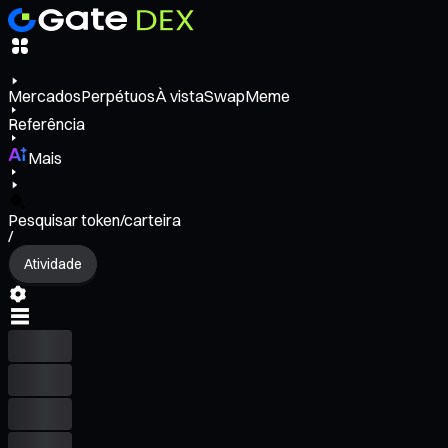
Mercados
Perpétuos
À vista
Swap
Meme
Referência
Mais
Pesquisar token/carteira
/
Atividade