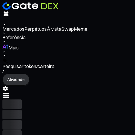
Mercados
Perpétuos
À vista
Swap
Meme
Referência
Mais
Pesquisar token/carteira
/
Atividade