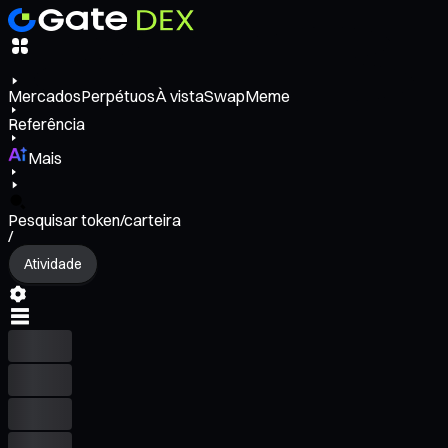
Mercados
Perpétuos
À vista
Swap
Meme
Referência
Mais
Pesquisar token/carteira
/
Atividade