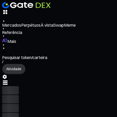
Mercados
Perpétuos
À vista
Swap
Meme
Referência
Mais
Pesquisar token/carteira
/
Atividade