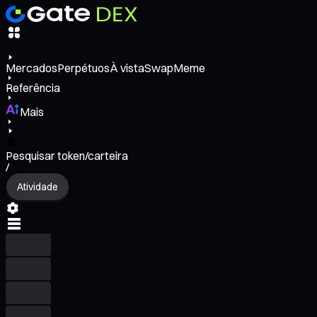
Mercados
Perpétuos
À vista
Swap
Meme
Referência
Mais
Pesquisar token/carteira
/
Atividade