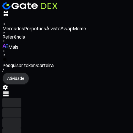
Mercados
Perpétuos
À vista
Swap
Meme
Referência
Mais
Pesquisar token/carteira
/
Atividade