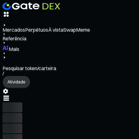
Mercados
Perpétuos
À vista
Swap
Meme
Referência
Mais
Pesquisar token/carteira
/
Atividade