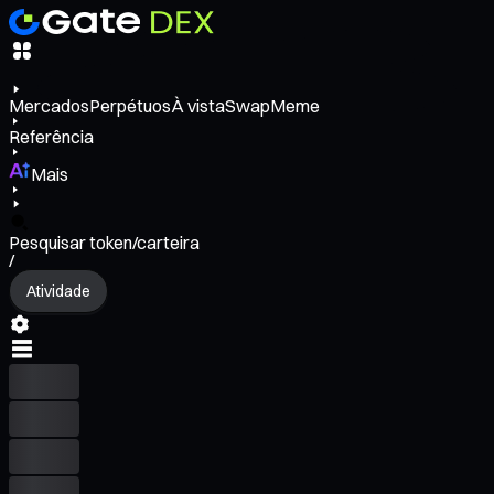
Mercados
Perpétuos
À vista
Swap
Meme
Referência
Mais
Pesquisar token/carteira
/
Atividade