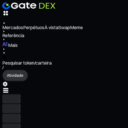
Mercados
Perpétuos
À vista
Swap
Meme
Referência
Mais
Pesquisar token/carteira
/
Atividade