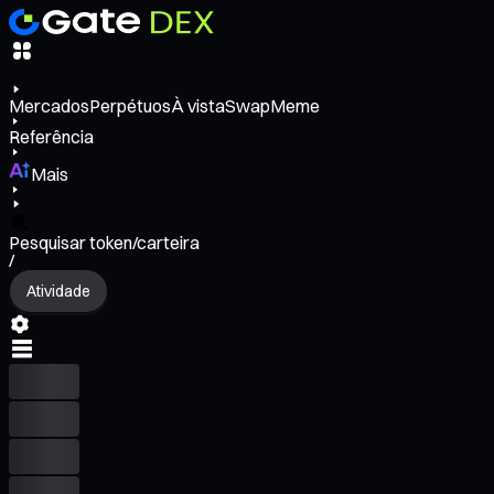
Mercados
Perpétuos
À vista
Swap
Meme
Referência
Mais
Pesquisar token/carteira
/
Atividade